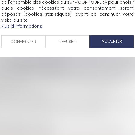
de l'ensemble des cookies ou sur « CONFIGURER » pour choisir
quels cookies nécessitant votre consentement seront
déposés (cookies statistiques), avant de continuer votre
visite du site.
Plus d'informations
SCP COLOMES-MATHIEU-ZANCHI-THIBAULT
ACCEPTER
CONFIGURER
REFUSER
38 rue Jaillant Deschaînets
10000 TROYES
Tél : 03 25 73 29 46
-
Fax : 03 25 73 70 25
Eurojuris
Actus
Contact
Mentions légales
Plan du site
Articl