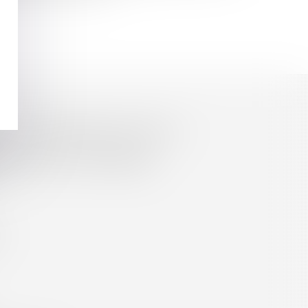
es
Septeo Digital & Services © 2016