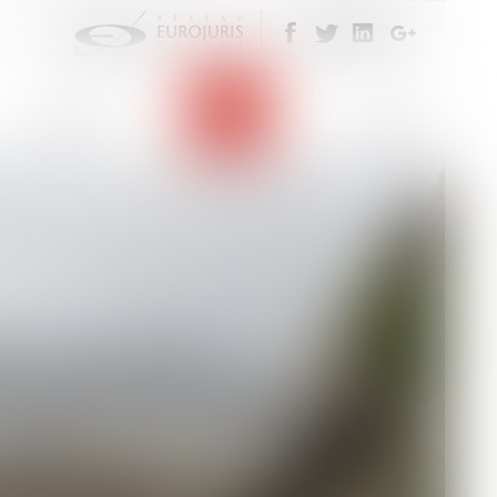
ENVERSEMENT SYSTÉMATIQUE DE
Eurojuris
Actus
Contact
incombe désormais au professionnel de santé de
alisés ont été appropriés. Cass. Civ. 1ᵉʳ, 16
par un arrêt récent,...