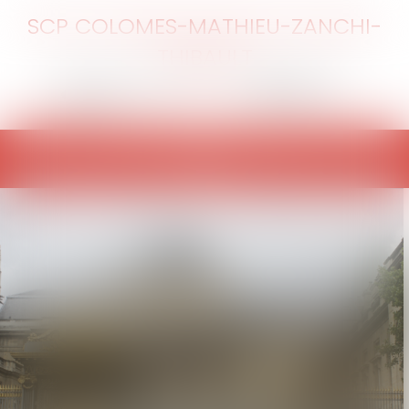
SCP COLOMES-MATHIEU-ZANCHI-
THIBAULT
Ouvrir
le
menu