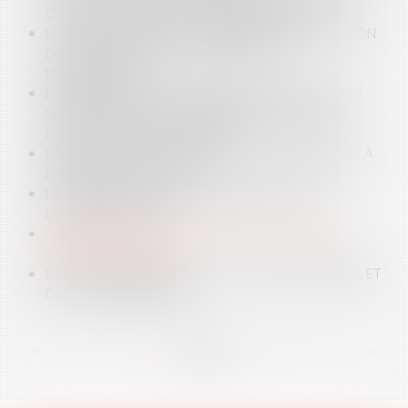
CONVENTIONNELLES JUGÉES INSUFFISANTES
LE CONGÉ DE MALADIE N’INTERDIT PAS L’ADOPTION
D’UNE SANCTION AVEC PRIVATION DE
RÉMUNÉRATION
LA DONATION-PARTAGE, MÊME FAITE PAR ACTES
SÉPARÉS, SUPPOSE UNE RÉPARTITION DE BIENS
EFFECTUÉE PAR LE DISPOSANT
L'INTÉGRATION DE NOUVELLES COMMUNES FACE À
L’ÉROSION DU LITTORAL
LA ZONE DES 50 PAS GÉOMÉTRIQUES FACE À
L’ÉROSION CÔTIÈRE
ECLAIRAGES SUR L’ACTION DE L’EMPLOYEUR EN
RÉPÉTITION DE L’INDU
BAIL COMMERCIAL, LOCAUX À USAGE INDUSTRIEL ET
DROIT DE PRÉFÉRENCE
<<
<
...
37
38
39
40
41
42
43
...
>
>>