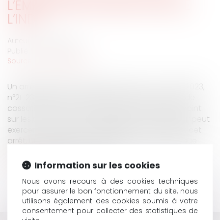
L’EMPLOYEUR EN RÉPÉTITION DE
L’INDU
Auteur : BAULARD Léa
Publié le :
02/10/2023
Source :
www.eurojuris.fr
Un arrêt rendu le 14 juin 2023 (Cass. Soc., 14 juin 2023,
n°21-23.031) par la chambre sociale de la Cour de
cassation est l’occasion de faire ou refaire le point
sur les conditions dans lesquelles un employeur peut
exercer une action en répétition de l’indu. Dans cet
arrêt, une salariée, qui travaillait pour une marque
britannique de prêt-à-por...
Lire la suite
Information sur les cookies
Nous avons recours à des cookies techniques
pour assurer le bon fonctionnement du site, nous
utilisons également des cookies soumis à votre
consentement pour collecter des statistiques de