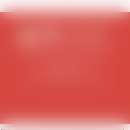
SCP COLOMES-MATHIEU-ZANCHI-THIBAULT
38 rue Jaillant Deschaînets
10000 TROYES
Tél : 03 25 73 29 46
-
Fax : 03 25 73 70 25
Accueil
Le cabinet
L'équipe
Compétences
Honoraires