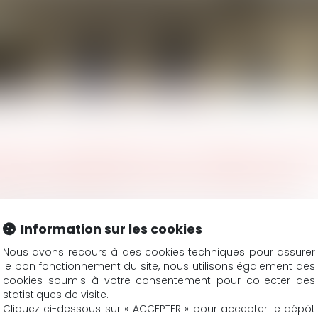
xécution fautive : illustration de l’article 1217 du Code civil
ION JUDICIAIRE D’UN CONTRAT SAAS 
ON DE L’ARTICLE 1217 DU CODE CIVIL
MEIL Judith, CAUMEIL Julia
25
Information sur les cookies
is.fr
Nous avons recours à des cookies techniques pour assurer
le bon fonctionnement du site, nous utilisons également des
u 17 juin 2025, le Tribunal des activités économiques de P
cookies soumis à votre consentement pour collecter des
tion de services informatiques (SaaS) aux torts exclusifs d
statistiques de visite.
Contexte contractuel Les relations contractuelles entre les d
Cliquez ci-dessous sur « ACCEPTER » pour accepter le dépôt