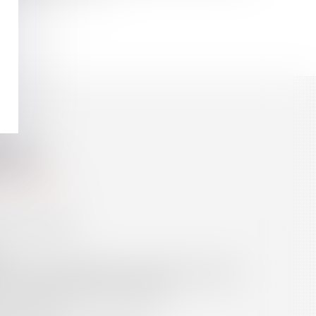
UDENCE
ASSATION
DU CODE CIVIL
MMES ET HOMMES
R
DE RETARD AU BÉNÉFICE DU MAÎTRE D’OUVRAGE
RE DU COMMERCE ET DES SOCIÉTÉS