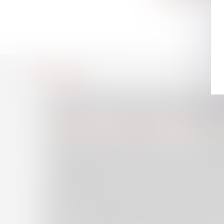
Lire la suite
HISTORIQUE
L’ADAPTATION AU RECUL DU TRAIT DE CÔTE : LE
LA CLAUSE D’INDEXATION RÉPUTÉE NON ÉCRITE 
INDIVISION POST-COMMUNAUTAIRE ET INDEMNIT
LA RÉSOLUTION JUDICIAIRE D’UN CONTRAT SAAS P
PRATIQUES DE NON-DÉBAUCHAGE : L’AUTORITÉ
VICTOIRE SIGNIFICATIVE EN MATIÈRE DE RUPTURE
LA DIRECTIVE (UE) 2023/970 : UN PAS DÉCISIF V
CONCURRENCE DÉLOYALE PAR IMITATION : APPR
UN NOUVEAU CADRE JURIDIQUE POUR LA PROTECT
LES MANQUEMENTS DU MAÎTRE D’ŒUVRE PEUVENT
SIÈGE SOCIAL DES SOCIÉTÉS : L’IMPORTANCE DE
SUR LE CARACTÈRE DÉROGATOIRE DE LA NOTION