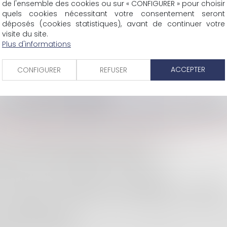
de l'ensemble des cookies ou sur « CONFIGURER » pour choisir
quels cookies nécessitant votre consentement seront
déposés (cookies statistiques), avant de continuer votre
visite du site.
Plus d'informations
ACCEPTER
CONFIGURER
REFUSER
 CAS DES COMMUNES INSULAIRES
AU SEIN DES BAUX COMMERCIAUX - ÉVOLUTION DE LA JURISPR
É D’OCCUPATION : PRÉCISION IMPORTANTE DE LA COUR DE C
OUR INEXÉCUTION FAUTIVE : ILLUSTRATION DE L’ARTICLE 1217 
 DE LA CONCURRENCE FRANCHIT UN NOUVEAU CAP
 DE RELATIONS COMMERCIALES ÉTABLIES !
ERS L’EFFECTIVITÉ DU PRINCIPE D’ÉGALITÉ SALARIALE ENTRE FE
ÉCIATION GLOBALE DU RISQUE DE CONFUSION
ION DES TRAVAILLEURS FACE AUX RISQUES LIÉS À LA CHALEU
 JUSTIFIER SA CONDAMNATION AU PAIEMENT DES PÉNALITÉS 
 LA PRÉSOMPTION LÉGALE DE L’ADRESSE DÉCLARÉE AU REGIST
 DE DÉSORDRE FUTUR