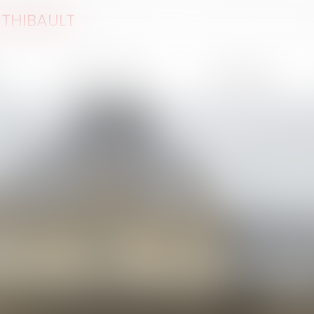
THIBAULT
e
Compétences
Honoraires