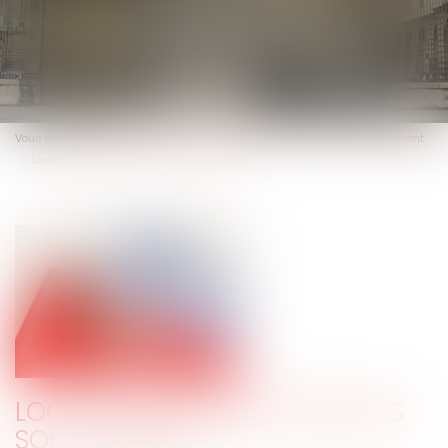
Vous êtes ici :
Actus
Particuliers
Patrimoine
Immobilier / Logement
Locations AIRBNB et sort des sous-loyers
LOCATIONS AIRBNB ET SORT DES
SOUS-LOYERS