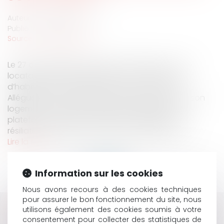
Auteur : LEWERTOWSKI Judith
Publié le :
10/11/2023
Source :
www.eurojuris.fr
Le 27 octobre 1997, un bailleur a signé avec une
locataire un bail portant sur un local à usage
d’habitation qui interdisait la sous-location.
Alléguant que la locataire offrait une partie de son
logement en location par l’intermédiaire d’une
plateforme dédiée, le bailleur l’a assignée en
résiliation du bail et en restitution des fruits civi...
Lire la suite
Information sur les cookies
Nous avons recours à des cookies techniques
pour assurer le bon fonctionnement du site, nous
utilisons également des cookies soumis à votre
HISTORIQUE
consentement pour collecter des statistiques de