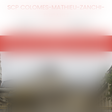
SCP COLOMES-MATHIEU-ZANCHI-
THIBAULT
Ouvrir
le
menu