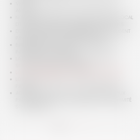
VENTE : RESPONSABILITÉ DU DIAGNOSTIQUEUR
AMIANTE
NOUVELLE BATAILLE SUR LA QUALIFICATION DE LOCAL
D'HABITATION DANS LES MEUBLÉS TOURISTIQUES
DEVOIR DE CONSEIL ET D'INFORMATION DE L'AGENT
IMMOBILIER, VERS UNE RIGUEUR ACCRUE
BAIL D’HABITATION : CONGÉ DU BAILLEUR POUR
INDÉCENCE DU LOGEMENT
LA PROTECTION DE LA RÉSIDENCE PRINCIPALE
SOUMISE AU DROIT DE LA PREUVE
LOCATIONS AIRBNB ET SORT DES SOUS-LOYERS
LOI ANTI-SQUATTEUR ET CONTRE LES MAUVAIS
PAYEURS
ACCÈS DE LA POLICE ET DE LA GENDARMERIE AUX
PARTIES COMMUNES DES IMMEUBLES : CONFORMITÉ
SOUS RÉSERVE
<<
<
1
2
3
4
5
6
7
...
>
>>