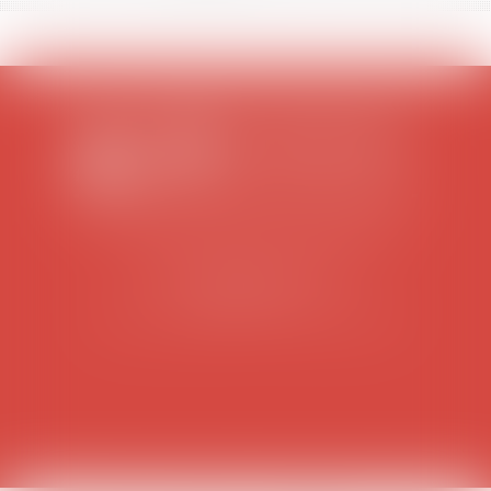
SCP COLOMES-MATHIEU-ZANCHI-THIBAULT
38 rue Jaillant Deschaînets
10000 TROYES
Tél : 03 25 73 29 46
-
Fax : 03 25 73 70 25