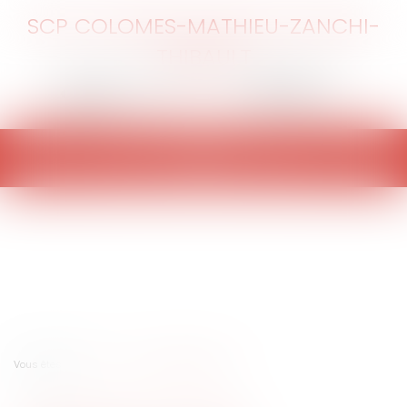
SCP COLOMES-MATHIEU-ZANCHI-
THIBAULT
Ouvrir
le
menu
Vous êtes ici :
Accueil
L'abandon de poste