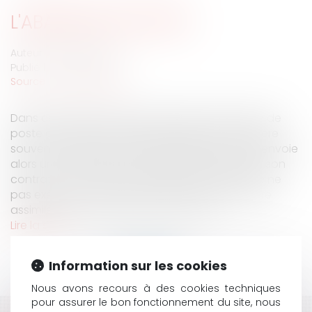
L'ABANDON DE POSTE
Auteur : BROQUET Frank
Publié le :
01/01/2006
Source :
www.eurojuris.fr
Dans certaines situations, telles que l’abandon de
poste de la part du salarié, l'employeur considère
souvent le salarié comme démissionnaire. Il lui envoie
alors un courrier prenant acte de la rupture de son
contrat.Or, les Juges considèrent que le fait de ne
pas exécuter son contrat de travail ne peut être
assimilé à une démission, dans la mes...
Lire la suite
Information sur les cookies
Nous avons recours à des cookies techniques
pour assurer le bon fonctionnement du site, nous