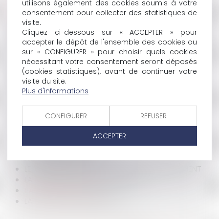
utilisons également des cookies soumis à votre
HISTORIQUE
consentement pour collecter des statistiques de
visite.
LA LOI D'ORIENTATION AGRICOLE DU 5 JANVIER 2006
Cliquez ci-dessous sur « ACCEPTER » pour
LE DROIT DES USAGERS DES SERVICES DE SANTÉ
accepter le dépôt de l'ensemble des cookies ou
L'ANCIENNETÉ D'UN SALARIÉ LICENCIÉ
sur « CONFIGURER » pour choisir quels cookies
PAIEMENT DES TRAITES DE LA MAISON
nécessitant votre consentement seront déposés
(cookies statistiques), avant de continuer votre
DROIT COMMUNAUTAIRE DES CONTRATS
visite du site.
L'AVOCAT EN FRANCE
Plus d'informations
TÉLÉPHONIE MOBILE: RISQUES LIÉS AUX CHAMPS
ÉLECTROMAGNÉTIQUES
LE CONTRÔLE DES CONCENTRATIONS
CONFIGURER
REFUSER
GUIDE EUROJURIS: LE CONTRAT D'AGENT
ACCEPTER
COMMERCIAL INTERNATIONAL
LE BULLETIN DE PAIE
ACQUISITION DE TITRES
LE DROIT DE GRÈVE CONFRONTÉ AU LICENCIEMENT
LA NOTIFICATION DU LICENCIEMENT
L'ABANDON DE POSTE
LA LETTRE DE LICENCIEMENT