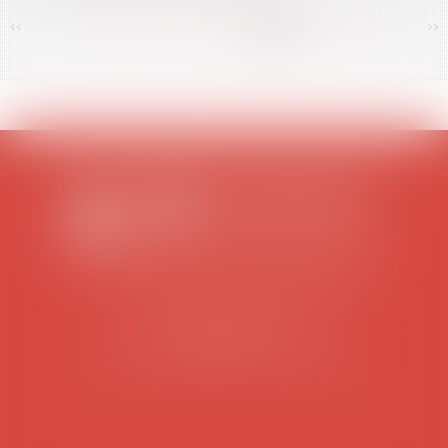
<<
<
...
392
393
394
395
396
397
398
>
>>
SCP COLOMES-MATHIEU-ZANCHI-THIBAULT
38 rue Jaillant Deschaînets
10000 TROYES
Tél : 03 25 73 29 46
-
Fax : 03 25 73 70 25