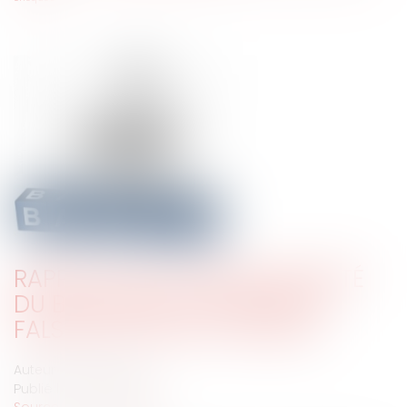
RAPPELS SUR LA RESPONSABILITÉ
DU BANQUIER EN MATIÈRE DE
FALSIFICATION DE CHÈQUES
Auteur : BACLE Florent
Publié le :
05/12/2019
Source :
www.eurojuris.fr