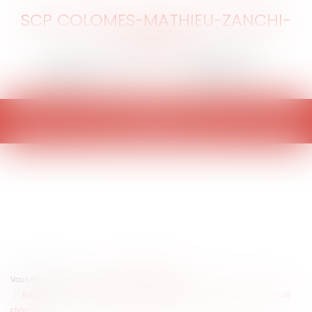
SCP COLOMES-MATHIEU-ZANCHI-
THIBAULT
Ouvrir
le
menu
Vous êtes ici :
Accueil
Actualités EUROJURIS
Rappels sur la responsabilité du banquier en matière de falsification de
chèques