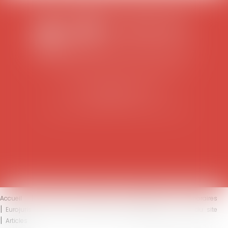
SCP COLOMES-MATHIEU-ZANCHI-THIBAULT
38 rue Jaillant Deschaînets
10000 TROYES
Tél : 03 25 73 29 46
-
Fax : 03 25 73 70 25
Accueil
Le cabinet
L'équipe
Compétences
Honoraires
Eurojuris
Actus
Contact
Mentions légales
Plan du site
Articles