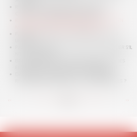
AGRICOLE
RISQUES ET PROBLÉMATIQUES D’UN USAGE
COLLECTIF D’UNE MARQUE INDIVIDUELLE
RAPPELS SUR LA RESPONSABILITÉ DU BANQUIER EN
MATIÈRE DE FALSIFICATION DE CHÈQUES
FUSION-ABSORPTION DU CRÉANCIER, CAUTION
LIBÉRÉE ?
PAS DE RÉMUNÉRATION POUR L’AGENT IMMOBILIER S’IL
N’Y A PAS DE VENTE
BAIL D'HABITATION : COMMENT RÉGLER LES LITIGES
ENTRE UN LOCATAIRE ET SON PROPRIÉTAIRE ?
DANS UNE SAS, UN SALARIÉ A-T-IL LE DROIT DE
REVENDRE SANS DÉLAI DES ACTIONS PRÉEMPTÉES ?
<<
<
...
97
98
99
100
101
102
103
...
>
>>