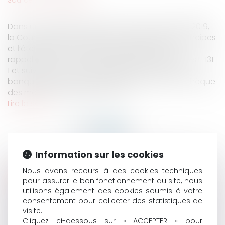
Dans un arrêt très récent rendu le 12 novembre 2019,
la Cour d’Appel de Poitiers vient rappeler les principes
et l’étendue du contrôle du banquier tiré. On
rappellera que selon les dispositions des articles L. 131-
1 et suivants du Code Monétaire et Financier, le
banquier tiré doit contrôler la présence sur le chèque
des mentions légalement prév...
Lire la suite
Information sur les cookies
Nous avons recours à des cookies techniques
HISTORIQUE
pour assurer le bon fonctionnement du site, nous
utilisons également des cookies soumis à votre
LA SIMPLIFICATION DU DROIT DES FONDS DE
consentement pour collecter des statistiques de
COMMERCE PAR LA LOI SOIHILI N°2019-744 DU 19
visite.
JUILLET 2019
Cliquez ci-dessous sur « ACCEPTER » pour