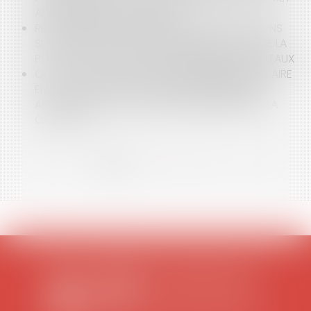
APRÈS LE DÉCÈS DU DÉBITEUR !
RESPONSABILITÉ CIVILE DU BANQUIER : PRÉCISIONS
SUR L’ÉVALUATION DU PRÉJUDICE RÉSULTANT DE LA
PERTE DE CHANCE DE MIEUX INVESTIR SES CAPITAUX
QUEL EST LE SORT D’UN CAUTIONNEMENT BANCAIRE
EN CAS DE MENTION MANUSCRITE IRRÉGULIÈRE
APPOSÉE DANS L’UN DES EXEMPLAIRES REMIS À LA
CAUTION ?
<<
<
1
2
3
4
5
6
7
...
>
>>