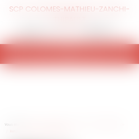
SCP COLOMES-MATHIEU-ZANCHI-
THIBAULT
Ouvrir
le
menu
Vous êtes ici :
Accueil
Entreprises
Finances
Banque et finance
Réforme du financement participatif