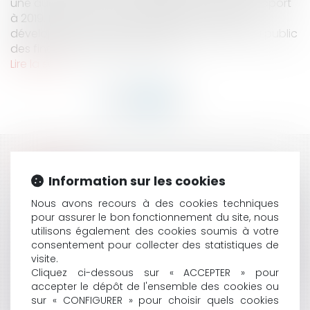
une augmentation substantielle de 62% par rapport
à 2019. Il permet à des entreprises souhaitant
développer un projet de rechercher auprès du public
des financements prenant la fo...
Lire la suite
HISTORIQUE
Information sur les cookies
OBLIGATION D’INFORMATION DU PRÊTEUR : MISE EN
Nous avons recours à des cookies techniques
GARDE CONTRE LE RISQUE DU DÉFAUT D’ASSURANCE
pour assurer le bon fonctionnement du site, nous
CAUTION SUBROGÉE : IL NE LUI EST PAS POSSIBLE
utilisons également des cookies soumis à votre
D’UTILISER LA CLAUSE DE DÉCHÉANCE DU TERME
consentement pour collecter des statistiques de
OPPOSITION IRRÉGULIÈRE À INJONCTION DE PAYER :
visite.
LE DÉLAI D’OPPOSITION D’UN MOIS EST INTERROMPU
Cliquez ci-dessous sur « ACCEPTER » pour
FORMALISME DE LA MENTION MANUSCRITE SUR LA
accepter le dépôt de l'ensemble des cookies ou
DURÉE DU CAUTIONNEMENT
sur « CONFIGURER » pour choisir quels cookies