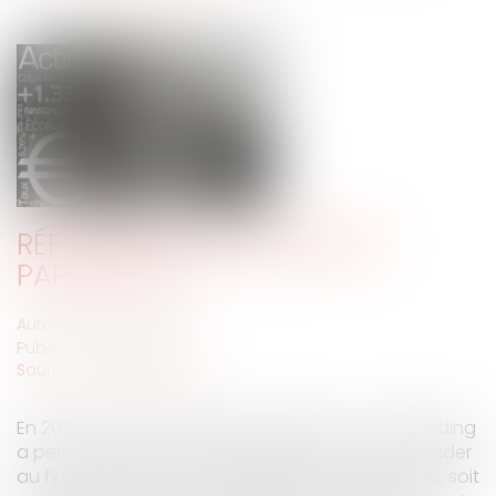
RÉFORME DU FINANCEMENT
PARTICIPATIF
Auteur : PILLET Corinne
Publié le :
28/03/2022
Source :
www.eurojuris.fr
En 2020, le financement participatif ou crowdfunding
a permis de collecter 1, 02 milliards d’euros pour aider
au financement de 115 616 projets et d’entreprises, soit