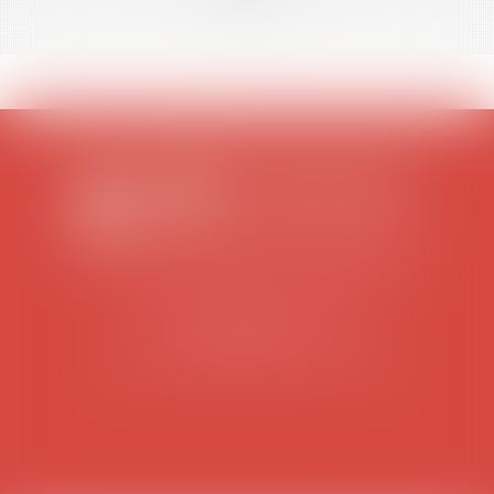
SCP COLOMES-MATHIEU-ZANCHI-THIBAULT
38 rue Jaillant Deschaînets
10000 TROYES
Tél : 03 25 73 29 46
-
Fax : 03 25 73 70 25