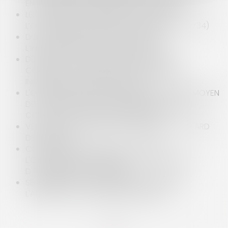
EN CAS DE MODIFICATION DE PROGRAMME
LES CRITÈRES DE LA RÉCEPTION TACITE DE
L’OUVRAGE (CIV. 3ÈME, 18 AVRIL 2019 N° 18-13.734)
DOL ET GARANTIE DES VICES CACHÉS :
L’INTERRUPTION DE LA PRESCRIPTION
DÉFAUT DE NOTIFICATION DE L’AVENANT DU
CONTRAT DE CONSTRUCTION DE MAISON
INDIVIDUELLE : QUELLE SANCTION ?
L'OFFRE DE REPRISE DES MALFAÇONS COMME MOYEN
DE S'OPPOSER À L'ACTION EN RÉSOLUTION DU
CONTRAT OU EN RÉDUCTION DU PRIX
VENTE EN L’ÉTAT FUTUR D’ACHÈVEMENT ET RETARD
DE LIVRAISON
CONSTRUCTION ET INNOVATION AVEC
L'ORDONNANCE N°2018-937 : TOUJOURS PLUS
D'ACTEURS SUR LE CHANTIER
SÉCHERESSE ET RESPONSABILITÉ DÉCENNALE :
L'ANALYSE DE LA COUR DE CASSATION
<<
<
...
2
3
4
5
6
7
8
...
>
>>