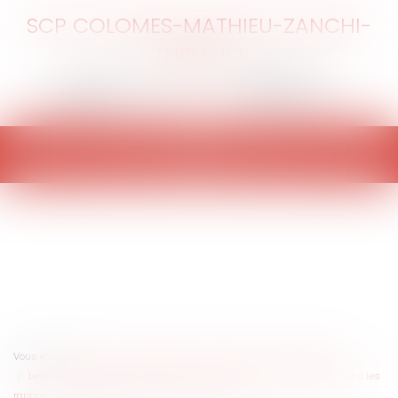
SCP COLOMES-MATHIEU-ZANCHI-
THIBAULT
Ouvrir
le
menu
Vous êtes ici :
Accueil
Particuliers
Patrimoine
Construction
Les conséquences de la signature du procès-verbal de réception dans les
rapports entre l'architecte et le maître de l'ouvrage