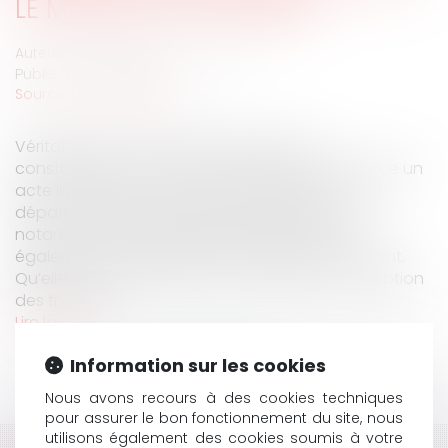
LE MAÎTRE DE L'OUVRAGE
Auteur : Antarius avocats Cabinet
Publié le :
01/02/2022
Source :
www.eurojuris.fr
Véritable pivot de la responsabilité des
constructeurs, la réception des travaux constitue un
acte important en ce qu’il constitue le point de
départ des différentes garanties légales, et
notamment de la garantie décennale, mais
également de la garantie de parfait achèvement.
Qu’elle soit expresse, tacite ou judiciaire, la réception
des travaux...
Lire la suite
Information sur les cookies
Nous avons recours à des cookies techniques
pour assurer le bon fonctionnement du site, nous
utilisons également des cookies soumis à votre