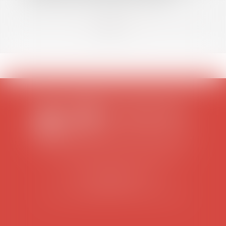
<<
<
1
2
3
4
5
6
7
...
>
>>
SCP COLOMES-MATHIEU-ZANCHI-THIBAULT
38 rue Jaillant Deschaînets
10000 TROYES
Tél : 03 25 73 29 46
-
Fax : 03 25 73 70 25