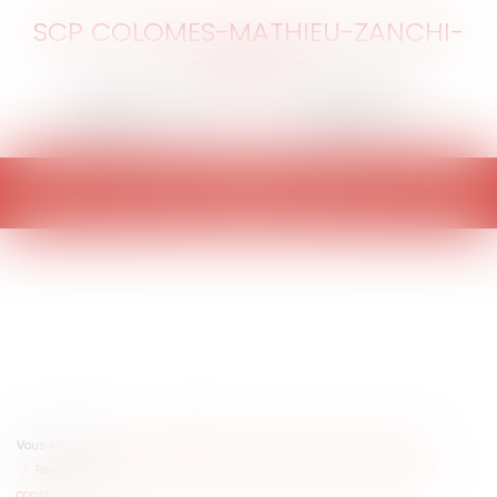
SCP COLOMES-MATHIEU-ZANCHI-
THIBAULT
Ouvrir
le
menu
Vous êtes ici :
Accueil
Particuliers
Patrimoine
Construction
Revue de jurisprudence en droit de la construction et de l'assurance
construction