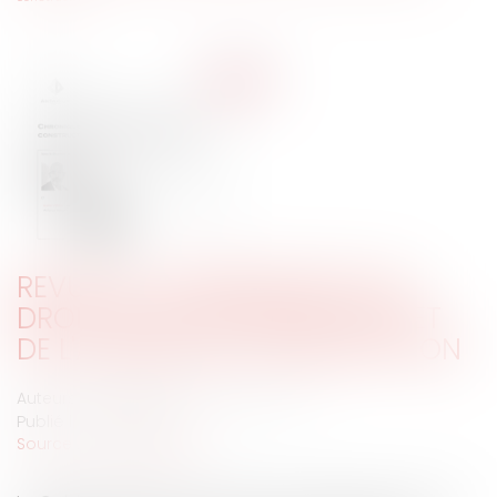
REVUE DE JURISPRUDENCE EN
DROIT DE LA CONSTRUCTION ET
DE L'ASSURANCE CONSTRUCTION
Auteurs : GAUVIN Ludovic, VIEIRA Karen
Publié le :
15/11/2022
Source :
www.eurojuris.fr