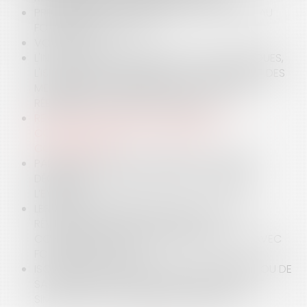
PRESCRIPTION ET EMPIÈTEMENT – ATTENTION AU
FONDEMENT INVOQUÉ !
VOISIN ET DTU
L'INSTALLATION DE PANNEAUX PHOTOVOLTAÏQUES,
L'ISOLATION DES MAISONS ET LE CHANGEMENT DES
MENUISERIES : ENTRE ARNAQUES ET TRAVAUX
RÉELLEMENT UTILES, SOYEZ VIGILANTS
REVUE DE JURISPRUDENCE EN DROIT DE LA
CONSTRUCTION ET DE L'ASSURANCE
CONSTRUCTION
PANNEAUX PHOTOVOLTAÏQUES ET GARANTIE
DÉCENNALE : QUAND LA NOTION D’OUVRAGE
L’EMPORTE
LES MODALITÉS D'EXERCICE DES CLAUSES DE
RÉVISION DU PRIX DES CONTRATS DE
CONSTRUCTION DE MAISONS INDIVIDUELLES AVEC
FOURNITURE DE PLAN
ISOLATION PAR L’EXTÉRIEUR DE SON IMMEUBLE OU DE
SA MAISON ET DROIT DE SURPLOMB : UN DROIT
SIMPLE MAIS UNE PROCÉDURE COMPLEXE