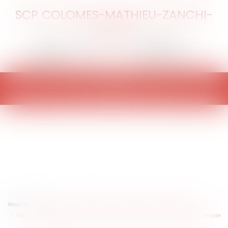
SCP COLOMES-MATHIEU-ZANCHI-
THIBAULT
Ouvrir
le
menu
Vous êtes ici :
Accueil
Particuliers
Patrimoine
Construction
Travaux de terrassement sans apports de matériaux et garantie décennale