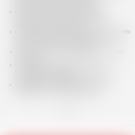
L’INTERRUPTION DE LA PRESCRIPTION
DÉFAUT DE NOTIFICATION DE L’AVENANT DU
CONTRAT DE CONSTRUCTION DE MAISON
INDIVIDUELLE : QUELLE SANCTION ?
L'OFFRE DE REPRISE DES MALFAÇONS COMME MOYEN
DE S'OPPOSER À L'ACTION EN RÉSOLUTION DU
CONTRAT OU EN RÉDUCTION DU PRIX
VENTE EN L’ÉTAT FUTUR D’ACHÈVEMENT ET RETARD
DE LIVRAISON
CONSTRUCTION ET INNOVATION AVEC
L'ORDONNANCE N°2018-937 : TOUJOURS PLUS
D'ACTEURS SUR LE CHANTIER
SÉCHERESSE ET RESPONSABILITÉ DÉCENNALE :
L'ANALYSE DE LA COUR DE CASSATION
<<
<
...
2
3
4
5
6
7
8
...
>
>>