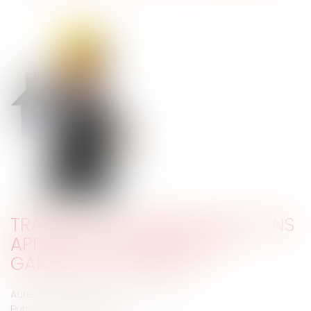
TRAVAUX DE TERRASSEMENT SANS
APPORTS DE MATÉRIAUX ET
GARANTIE DÉCENNALE
Auteur : Antarius avocats Cabinet
Publié le :
10/12/2021