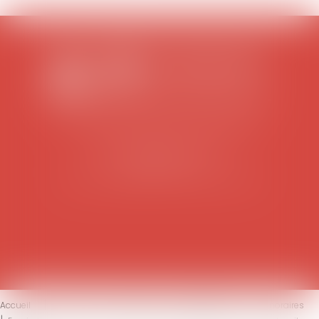
SCP COLOMES-MATHIEU-ZANCHI-THIBAULT
38 rue Jaillant Deschaînets
10000 TROYES
Tél : 03 25 73 29 46
-
Fax : 03 25 73 70 25
Accueil
Le cabinet
L'équipe
Compétences
Honoraires