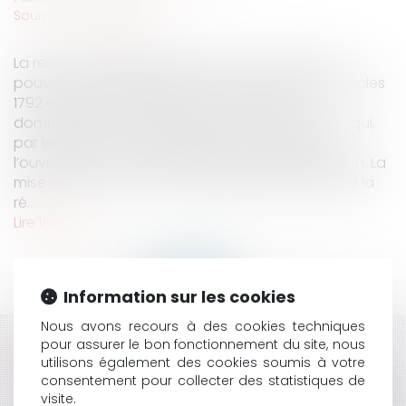
Source :
www.eurojuris.fr
La responsabilité décennale des constructeurs
pouvant être engagée sur le fondement des articles
1792 et suivants du Code civil concerne les
dommages - même résultant d’un vice du sol - qui,
par leur gravité, compromettent la solidité de
l’ouvrage ou le rendent impropre à sa destination. La
mise en œuvre de cette responsabilité nécessite la
ré...
Lire la suite
Information sur les cookies
Nous avons recours à des cookies techniques
pour assurer le bon fonctionnement du site, nous
HISTORIQUE
utilisons également des cookies soumis à votre
consentement pour collecter des statistiques de
FAIRE CONSTRUIRE SA MAISON D'HABITATION ENTRE
visite.