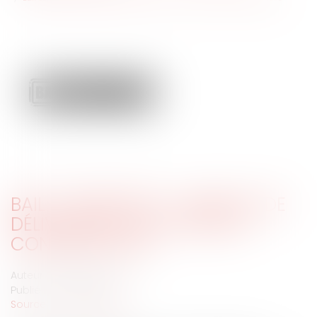
BAIL COMMERCIAL : ABSENCE DE
DÉLIVRANCE D'UN CONGÉ ET
CONSÉQUENCES
Auteur : MEDINA Jean-Luc
Publié le :
02/11/2020
Source :
www.eurojuris.fr