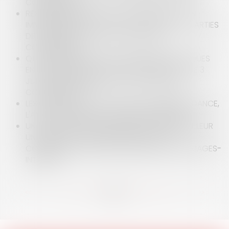
COMMERCIAL ?
RENOUVELLEMENT DU BAIL COMMERCIAL : NON
IMMATRICULATION AU RCS ET VOLONTÉ DES PARTIES
DE SOUMETTRE AU STATUT DES BAUX
COMMERCIAUX
QUE CONTIENT LA CHARTE DE BONNES PRATIQUES
ENTRE COMMERÇANTS ET BAILLEURS, SORTIE LE 3
JUIN 2020, POUR FAIRE FACE À LA CRISE DU
CORONAVIRUS ?
LES ARCHITECTES ET L'OBLIGATION D'INDÉPENDANCE,
L'ANALYSE DU RISQUE DE CONFLIT D'INTÉRÊTS
UN LOCATAIRE PEUT-IL REPROCHER À SON BAILLEUR
UNE PERTE DE COMMERCIALITÉ DU LOCAL
COMMERCIAL LOUÉ POUR OBTENIR DES DOMMAGES-
INTÉRÊTS ?
<<
<
...
10
11
12
13
14
15
16
...
>
>>