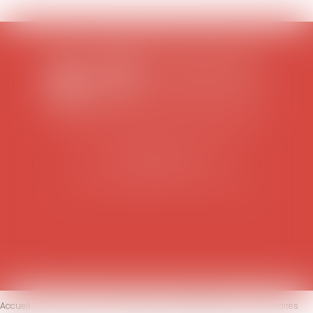
SCP COLOMES-MATHIEU-ZANCHI-THIBAULT
38 rue Jaillant Deschaînets
10000 TROYES
Tél : 03 25 73 29 46
-
Fax : 03 25 73 70 25
Accueil
Le cabinet
L'équipe
Compétences
Honoraires