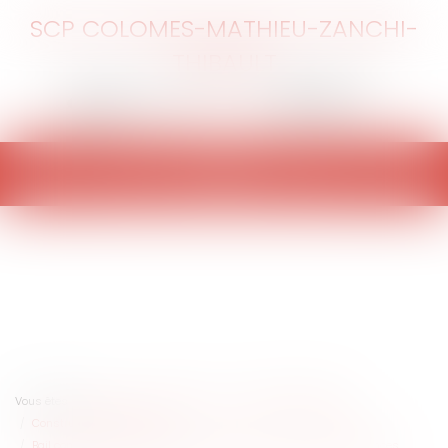
SCP COLOMES-MATHIEU-ZANCHI-
THIBAULT
Ouvrir
le
menu
Vous êtes ici :
Accueil
Entreprises
Gestion de l'entreprise
Construction Immobilier
Bail commercial : absence de délivrance d'un congé et conséquences