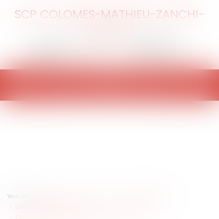
SCP COLOMES-MATHIEU-ZANCHI-
THIBAULT
Ouvrir
le
menu
Vous êtes ici :
Accueil
Entreprises
Gestion de l'entreprise
Construction Immobilier
Droit de préférence et locaux commerciaux distincts