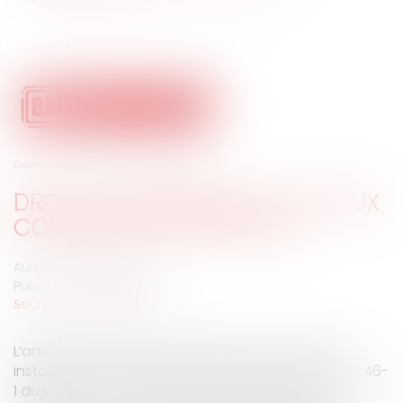
Crédit photo : © kotoyamagam - Fotolia.com
DROIT DE PRÉFÉRENCE ET LOCAUX
COMMERCIAUX DISTINCTS
Auteur : MEDINA Jean-Luc
Publié le :
13/03/2019
Source :
www.eurojuris.fr
L’article L145-46-1 du Code de Commerce a été
instauré par la loi PINEL du 18 juin 2014. L’article L145-46-
1 du Code de Commerce instaure un droit de