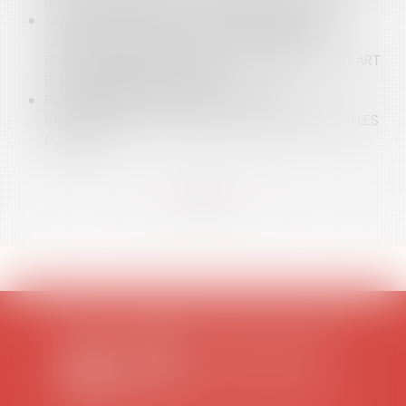
METTRE EN OEUVRE LA CLAUSE RÉSOLUTOIRE ?
L’ACTION EN RÉSILIATION DU BAIL RURAL POUR
CESSION OU SOUS-LOCATION PROHIBÉE :
PRÉCISIONS IMPORTANTES SUR LE POINT DE DÉPART
DU DÉLAI DE PRESCRIPTION
BAIL COMMERCIAL : RÉINTÉGRATION ET
INDEMNISATION DE LA PERTE DU MAINTIEN DANS LES
LOCAUX
<<
<
...
12
13
14
15
16
17
18
...
>
>>