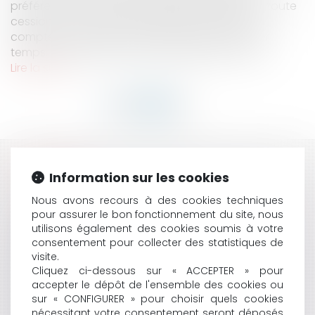
préférence au profit du locataire applicable à toute
cession d’un local par le bailleur intervenant à
compter du 18 décembre 2014. Dans un premier
temps, les auteurs se sont interrogés sur le car...
Lire la suite
HISTORIQUE
Information sur les cookies
DROIT DE PRÉFÉRENCE ET LOCAUX COMMERCIAUX
Nous avons recours à des cookies techniques
DISTINCTS
pour assurer le bon fonctionnement du site, nous
RÉSILIATION DU BAIL COMMERCIAL PAR UN
utilisons également des cookies soumis à votre
consentement pour collecter des statistiques de
COPROPRIÉTAIRE DE L'IMMEUBLE
visite.
INCENDIE PROPAGÉ À UN LOCAL COMMERCIAL ET
Cliquez ci-dessous sur « ACCEPTER » pour
GARANTIE DE L'ASSUREUR DU BAILLEUR
accepter le dépôt de l'ensemble des cookies ou
BAIL COMMERCIAL : VALEUR LOCATIVE ET CLAUSE
sur « CONFIGURER » pour choisir quels cookies
D'INDEXATION
nécessitant votre consentement seront déposés