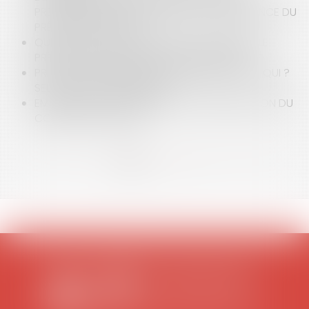
PRESCRIPTION DE L’ACTION EN RECONNAISSANCE DU
PRÉJUDICE D’ANXIÉTÉ ?
QUELLES SONT LES CONDITIONS ENTOURANT LE
PRÉAVIS DE GRÈVE DANS LE SECTEUR PUBLIC ?
PRIME EXCEPTIONNELLE DE FIN D'ANNÉE : POUR QUI ?
SELON QUELLES MODALITÉS ?
EMPLOYEUR ET SALARIÉ FACE À LA MODIFICATION DU
CONTRAT DE TRAVAIL
<<
<
1
2
3
4
5
6
7
...
>
>>