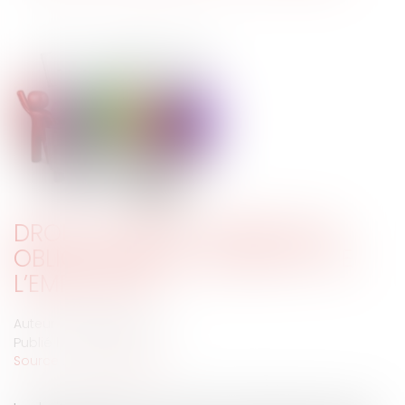
DROIT DE GRÈVE : RAPPEL DES
OBLIGATIONS DU SALARIÉ ET DE
L’EMPLOYEUR
Auteur : GIBIERGE Justine
Publié le :
30/12/2019
Source :
www.eurojuris.fr