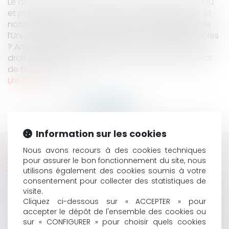
Le droit de grève est un droit fondamental, reconnu
et protégé par la Constitution, le Code du travail et
notamment la Charte des droits fondamentaux de
l’Union européenne. Quels sont les textes applicables
? Article L. 2511-1 du code du travail : « L'exercice du
droit de grève ne peut justifier la rupture du contrat
de travail, sauf faut...
Lire la suite
Information sur les cookies
Nous avons recours à des cookies techniques
HISTORIQUE
pour assurer le bon fonctionnement du site, nous
utilisons également des cookies soumis à votre
LA PREUVE DES HEURES SUPPLÉMENTAIRES
consentement pour collecter des statistiques de
HARCÈLEMENT MORAL ET CHARGE DE LA PREUVE
visite.
CONFINEMENT ET TÉLÉTRAVAIL POUR LES SALARIÉS :
Cliquez ci-dessous sur « ACCEPTER » pour
OBLIGATOIRE OU FACULTATIF ? QUE RISQUENT LES
accepter le dépôt de l'ensemble des cookies ou
ENTREPRISES ?
sur « CONFIGURER » pour choisir quels cookies