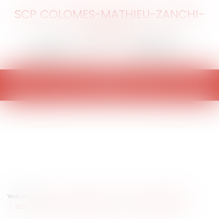
SCP COLOMES-MATHIEU-ZANCHI-
THIBAULT
Ouvrir
le
menu
Vous êtes ici :
Accueil
Particuliers
Emploi
Contrat de travail
Droit de grève : rappel des obligations du salarié et de l’employeur