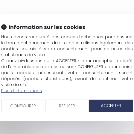
Information sur les cookies
Nous avons recours à des cookies techniques pour assurer
le bon fonctionnement du site, nous utilisons également des
cookies soumis à votre consentement pour collecter des
D'UNE INDEMNITÉ KILOMÉTRIQUE VÉLO PAR LES EMPLOYEURS PR
statistiques de visite.
ISSANCE) À COMPTER DU 1ER JANVIER 2016
Cliquez ci-dessous sur « ACCEPTER » pour accepter le dépôt
LE CONTRÔLE DE LA RECHERCHE D’EMPLOI
de l'ensemble des cookies ou sur « CONFIGURER » pour choisir
VEAUTÉS APPORTÉES PAR LA LOI RELATIVE AU DIALOGUE SOCI
quels cookies nécessitant votre consentement seront
ET LEUR RÉSILIATION
déposés (cookies statistiques), avant de continuer votre
visite du site.
Plus d'informations
DÉLÉGATION
TAIRES EN CAS DE LITIGE EN DROIT FRANÇAIS ET ESPAGNOL
POSITION DE LOI PAR L'ASSEMBLÉE NATIONALE
ACCEPTER
CONFIGURER
REFUSER
OFFICIEL DE L’EMPLOI ENTRE PARTICULIERS
SSANCE (SMIC): LE RAPPORT DU GROUPE D'EXPERTS
TREPRISES
TIERS EN ALTERNANCE