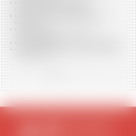
MANDAT OBLIGATOIRE MÊME ENTRE
PROFESSIONNELS DE L’IMMOBILIER
L’AGENT COMMERCIAL ET SON POUVOIR DE
NÉGOCIER
LA RUPTURE BRUTALE DES RELATIONS
CONTRACTUELLES
LE DEVOIR D’INFORMATION DANS LES CONTRATS
COVID-19 : QUELS IMPACTS SUR LES CONTRATS
COMMERCIAUX ?
<<
<
1
2
3
4
5
6
>
>>