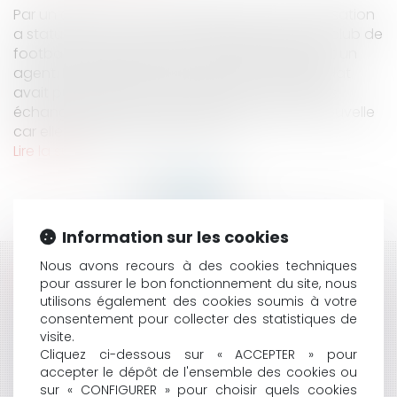
Par un arrêt du 7 octobre 2020, la Cour de cassation
a statué à nouveau sur un litige opposant un club de
football français de ligue 1, l’AS SAINT ETIENNE, et un
agent. La question restait de savoir si un mandat
avait pu être donné à un agent par de simples
échanges d’e-mails. Cette affaire n’est pas nouvelle
car elle a déjà donné lieu à un a...
Lire la suite
Information sur les cookies
Nous avons recours à des cookies techniques
HISTORIQUE
pour assurer le bon fonctionnement du site, nous
utilisons également des cookies soumis à votre
FIN DE L’IMPRESSION SYSTÉMATIQUE DES TICKETS DE
consentement pour collecter des statistiques de
CAISSE : QUELS SONT MES DROITS ?
visite.
RÉVISION D'UN CONTRAT D'EXPLOITATION D'UNE
Cliquez ci-dessous sur « ACCEPTER » pour
INSTALLATION COLLECTIVE DE CHAUFFAGE SUR LE
accepter le dépôt de l'ensemble des cookies ou
sur « CONFIGURER » pour choisir quels cookies
FONDEMENT DE L'IMPRÉVISION