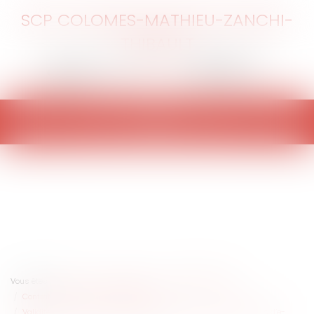
SCP COLOMES-MATHIEU-ZANCHI-
THIBAULT
Ouvrir
le
menu
Vous êtes ici :
Accueil
Entreprises
Marketing et ventes
Contrats commerciaux/ distribution
Validité ou nullité du mandat d’agent sportif conclu par échanges d’e-