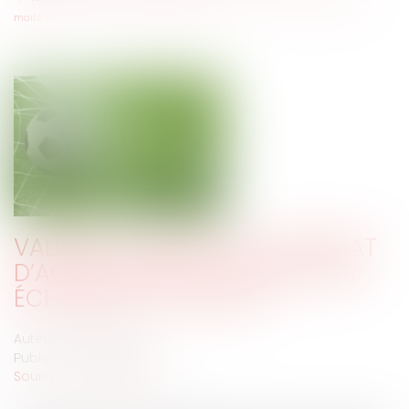
mails ?
VALIDITÉ OU NULLITÉ DU MANDAT
D’AGENT SPORTIF CONCLU PAR
ÉCHANGES D’E-MAILS ?
Auteur : VIBERT Olivier
Publié le :
24/02/2021
Source :
www.eurojuris.fr