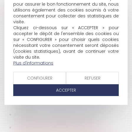
pour assurer le bon fonctionnement du site, nous
utilisons également des cookies soumis à votre
HISTORIQUE
consentement pour collecter des statistiques de
visite.
LICENCIEMENT POUR MOTIF ÉCONOMIQUE :
Cliquez ci-dessous sur « ACCEPTER » pour
COMMENT APPRÉCIER LA PÉRIODE DE BAISSE DU
accepter le dépôt de l'ensemble des cookies ou
CHIFFRE D'AFFAIRES ?
sur « CONFIGURER » pour choisir quels cookies
LICENCIEMENT ÉCONOMIQUE - L'EMPLOYEUR PEUT
nécessitant votre consentement seront déposés
AVOIR RECOURS À DES PRESTATAIRES EXTÉRIEURS
(cookies statistiques), avant de continuer votre
APRÈS UNE SUPPRESSION DE POSTE
visite du site.
LICENCIEMENT NUL : LA PÉRIODE D’ÉVICTION OUVRE
Plus d'informations
DROIT AUX CONGÉS PAYÉS EN CAS DE
RÉINTÉGRATION
CONFIGURER
REFUSER
ABANDON DE POSTE : COMMENT RÉSISTER ? QUELLES
SOLUTIONS POUR L'EMPLOYEUR ?
ACCEPTER
UN SALARIÉ QUI EXPLOSE SOUS L'EFFET D’UN
HARCÈLEMENT MORAL NE COMMET PAS DE FAUTE
GRAVE
PORT DU VOILE EN ENTREPRISE : L’IMPÉRIEUSE
NÉCESSITÉ D’UN RÈGLEMENT INTÉRIEUR
LICENCIEMENT ÉCONOMIQUE : QUELLES