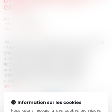
DE RECLASSEMENT DANS LE
GROUPE ?
Auteur : BASILIEN Marie
Publié le :
04/05/2021
Source :
www.eurojuris.fr
Par un arrêt du 17 mars 2021 (Cass. Soc., 17 mars 2021,
n° 19-11.114), la Cour de cassation a apporté des
précisions concernant les recherches de
reclassement, préalables à un licenciement
économique, menées dans un groupe. Tout
employeur qui engage une procédure de
licenciement pour motif économique doit
préalablement rechercher des possibil...
Lire la suite
Information sur les cookies
Nous avons recours à des cookies techniques