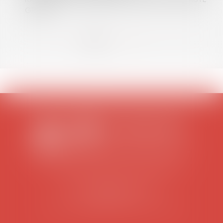
GRAVE ?
<<
<
1
2
3
4
5
6
7
...
>
>>
SCP COLOMES-MATHIEU-ZANCHI-THIBAULT
38 rue Jaillant Deschaînets
10000 TROYES
Tél : 03 25 73 29 46
-
Fax : 03 25 73 70 25