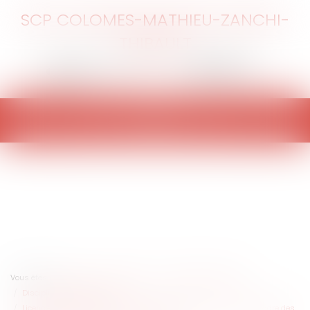
SCP COLOMES-MATHIEU-ZANCHI-
THIBAULT
Ouvrir
le
menu
Vous êtes ici :
Accueil
Entreprises
Ressources humaines
Discipline et licenciement
Licenciement économique : quelles informations fournir dans le cadre des