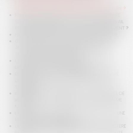
INFORMATIONS FOURNIR DANS LE CADRE DES
RECHERCHES DE RECLASSEMENT DANS LE GROUPE ?
RELATION AMOUREUSE AU TRAVAIL : UNE RUPTURE
SENTIMENTALE ENTRE DEUX COLLÈGUES DE TRAVAIL
PEUT-ELLE CONSTITUER UN MOTIF DE LICENCIEMENT ?
HARCÈLEMENT MORAL ET LOYAUTÉ DE LA PREUVE
GRÈVE : UNE SANCTION FONDÉE SUR UNE FAUTE
AUTRE QUE LA FAUTE LOURDE CONSTITUE UN
TROUBLE MANIFESTEMENT ILLICITE
LA RUPTURE CONVENTIONNELLE, UN CONTRAT
LIBREMENT CONCLU PAR LE SALARIÉ
EMPLOYEUR : PUIS-JE ENGAGER UNE PROCÉDURE
DISCIPLINAIRE PENDANT LA PÉRIODE DE CRISE
SANITAIRE ?
INDEMNITÉS DE LICENCIEMENT : LA COUR D'APPEL DE
REIMS ADMET LA POSSIBILITÉ D'ÉCARTER LE BARÈME
MACRON
L’INAPTITUDE PROFESSIONNELLE N’EMPÊCHE PAS UNE
RUPTURE CONVENTIONNELLE
LICENCIEMENT : DES PROPOS RÉPÉTÉS, À CARACTÈRE
RACISTE ET/OU DÉGRADANTS SONT-ILS UNE FAUTE