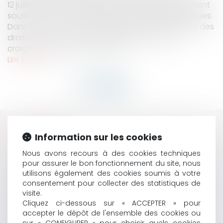
12 juillet 2021 et actuellement discutées au Parlement
soulèvent un certain nombre de difficultés juridiques.
Dans un avis n° 21-11 du 20 juillet 2021, le Défenseur des
droits a notamment relevé 10 points d’alerte,
craignant une restriction grave...
Lire la suite
HISTORIQUE
Information sur les cookies
MARIAGE HOMOSEXUEL EN EUROPE : UN MARIAGE
Nous avons recours à des cookies techniques
CONCLU DANS UN ÉTAT MEMBRE DOIT-IL ÊTRE
pour assurer le bon fonctionnement du site, nous
RECONNU AILLEURS ?
utilisons également des cookies soumis à votre
consentement pour collecter des statistiques de
CONDAMNATION DE LA FRANCE PAR LA COUR
visite.
EUROPÉENNE DES DROITS DE L’HOMME DANS UNE
Cliquez ci-dessous sur « ACCEPTER » pour
AFFAIRE DE VIOL
accepter le dépôt de l'ensemble des cookies ou
AI ACT : QUELS CHANGEMENTS POUR LES
sur « CONFIGURER » pour choisir quels cookies