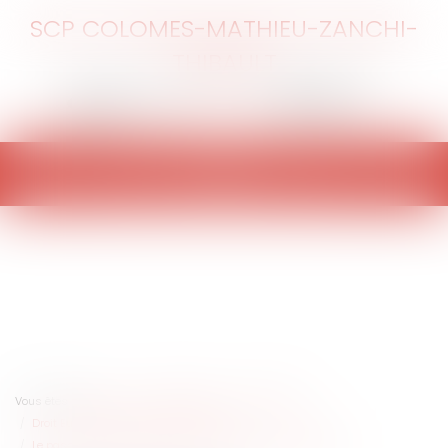
SCP COLOMES-MATHIEU-ZANCHI-
THIBAULT
Ouvrir
le
menu
Vous êtes ici :
Accueil
Collectivités
International
Droit Européen / Droit communautaire
Le pass sanitaire à l'épreuve du droit de l'Union Européenne