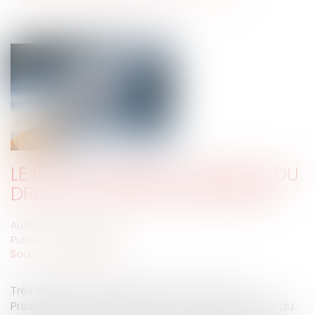
LE PASS SANITAIRE À L'ÉPREUVE DU
DROIT DE L'UNION EUROPÉENNE
Auteur : GRECH Fabien
Publié le :
21/07/2021
Source :
www.eurojuris.fr
Très décriées, les mesures annoncées par le
Président de la République lors de son allocution du