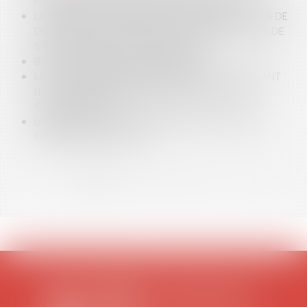
PASSAGERS VICTIMES DE VOLS RETARDÉS
LA FRANCE CONDAMNÉE À PAYER 20 000 EUROS DE
DOMMAGE MORAL AU REQUÉRANT BLESSÉ LORS DE
SON INTERPELLATION PAR LA POLICE
BREXIT : QUELLES CONSÉQUENCES ?
LA CEDH EXPÉRIMENTE UNE PRATIQUE FAVORISANT
LES RÈGLEMENTS AMIABLES ENTRE LES ETATS
CONTRACTANTS
UN NOUVEAU CODE DE BONNES PRATIQUES EN
MATIÈRE D'AIDES D'ÉTAT
<<
<
1
2
3
4
5
6
7
...
>
>>