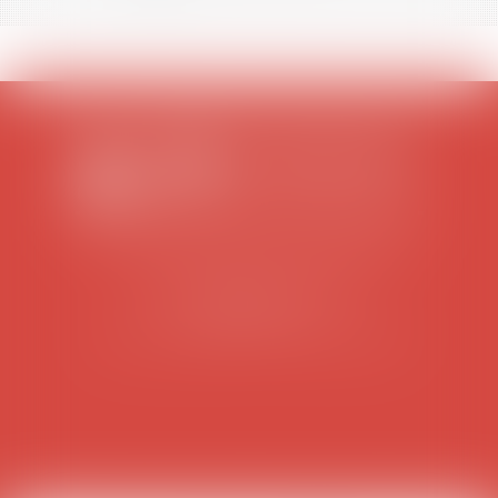
SCP COLOMES-MATHIEU-ZANCHI-THIBAULT
38 rue Jaillant Deschaînets
10000 TROYES
Tél : 03 25 73 29 46
-
Fax : 03 25 73 70 25