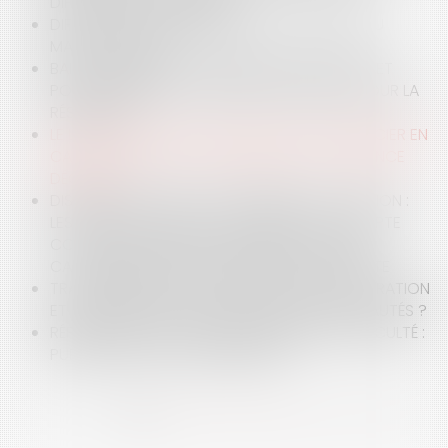
DIFFICULTÉS DE PAIEMENT ?
DIFFICULTÉS DES ENTREPRISES : LE RECOURS AU
MANDAT AD HOC
BAIL COMMERCIAL : PROCÉDURE COLLECTIVE ET
POINT DE DÉPART DU DÉLAI DE TROIS MOIS POUR LA
RÉSILIATION
LE LIQUIDATEUR PEUT AGIR CONTRE LE CRÉANCIER EN
CAS DE CONTESTATION SÉRIEUSE DE LA CRÉANCE
DÉCLARÉE
DISPROPORTION DE L’ENGAGEMENT DE CAUTION :
LES PARTS SOCIALES ET LA CRÉANCE DE COMPTE
COURANT D’ASSOCIÉ AU SEIN DE LA SOCIÉTÉ
CAUTIONNÉE DOIVENT ÊTRE PRISES EN COMPTE
TRANSPOSITION DE LA DIRECTIVE RESTRUCTURATION
ET INSOLVABILITÉ : QUELLES SONT LES NOUVEAUTÉS ?
RÉFORME DU DROIT DES ENTREPRISES EN DIFFICULTÉ :
PUBLICATION DE L'ORDONNANCE !
<<
<
1
2
3
4
5
6
7
>
>>