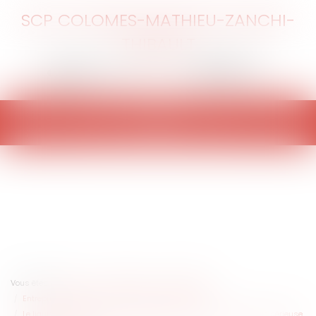
SCP COLOMES-MATHIEU-ZANCHI-
THIBAULT
Ouvrir
le
menu
Vous êtes ici :
Accueil
Entreprises
Contentieux
Entreprises en difficultés / procédures collectives
Le liquidateur peut agir contre le créancier en cas de contestation sérieuse