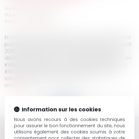
Auteur : HARDOUIN Maxime
Publié le :
07/04/2022
Source :
www.eurojuris.fr
En l’espèce, une société a été mise en redressement
puis en liquidation judiciaire, successivement en avril
2016 et octobre 2017. En mai 2016, une banque a
déclaré sa créance, tant en capital restant dû qu’en
intérêts calculés selon un taux effectif global qui a
été contesté. Le juge-commissaire a admis les
créances pour leur montant en ca...
Lire la suite
Information sur les cookies
Nous avons recours à des cookies techniques
pour assurer le bon fonctionnement du site, nous
HISTORIQUE
utilisons également des cookies soumis à votre
consentement pour collecter des statistiques de