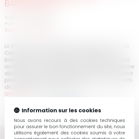
BANQUEROUTE
Auteur : NICOLAS Audrey
Publié le :
30/06/2020
Source :
www.eurojuris.fr
Le 18 mars 2020, la chambre criminelle de la Cour de
Cassation vient rappeler que la qualification de
banqueroute peut s’appliquer au dirigeant, de droit
ou de fait, en cas de rémunération excessive, comme
détournement d’actif de la personne morale de droit
privé. Elle précise également les éléments constitutifs
de ce détournement. Rappelon...
Lire la suite
Information sur les cookies
Nous avons recours à des cookies techniques
pour assurer le bon fonctionnement du site, nous
utilisons également des cookies soumis à votre
HISTORIQUE