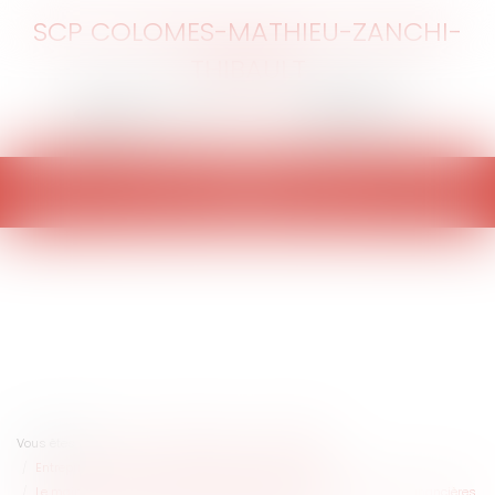
SCP COLOMES-MATHIEU-ZANCHI-
THIBAULT
Ouvrir
le
menu
Vous êtes ici :
Accueil
Entreprises
Contentieux
Entreprises en difficultés / procédures collectives
Le maintien d’une rémunération excessive en cas de difficultés financières