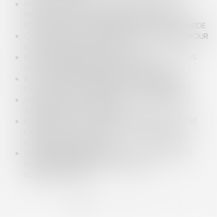
COVID-19 : QUELLES CONSÉQUENCES SUR LA
PRÉVENTION DES ENTREPRISES EN DIFFICULTÉS ?
PROCÉDURES DE CONCILIATION ET DE SAUVEGARDE
COVID-19 : QUELLES STRATÉGIES DE RÉSILIENCE POUR
LES ENTREPRISES EN DIFFICULTÉ ?
PRÉVENTION DES DIFFICULTÉS DES EXPLOITATIONS
AVEC LE RÈGLEMENT AMIABLE AGRICOLE
BAIL COMMERCIAL, RÉSILIATION ET PROCÉDURE
COLLECTIVE : REVIREMENT DE JURISPRUDENCE ?
AFFAIRE TAPIE (6) : L'AUDIENCE ET LES RÉPONSES
APPORTÉES PAR LE TRIBUNAL
PRESCRIPTION DE L’ACTION EN PAIEMENT CONTRE
L’ASSOCIÉ DE LA SOCIÉTÉ CIVILE IMMOBILIÈRE EN
LIQUIDATION JUDICIAIRE
UN ENTREPRENEUR INDIVIDUEL PEUT-IL BÉNÉFICIER
D'UNE PROCÉDURE DE TRAITEMENT DU
SURENDETTEMENT ?
<<
<
1
2
3
4
5
6
7
>
>>