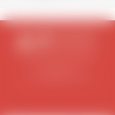
SCP COLOMES-MATHIEU-ZANCHI-THIBAULT
38 rue Jaillant Deschaînets
10000 TROYES
Tél : 03 25 73 29 46
-
Fax : 03 25 73 70 25