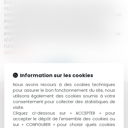
Dans une décision du 14 juin 2022 rendue sous le
numéro 455 050, les 8° et 3° chambres réunies du
conseil d'État sont venues apporter une contribution
importante à deux aspects de la protection
domaniale à savoir d'une part l'indispensable
intervention du juge, et d'autre part l'absence totale
d'effet d'une mise en demeure prononcée par
l'admini...
Lire la suite
Information sur les cookies
Nous avons recours à des cookies techniques
pour assurer le bon fonctionnement du site, nous
HISTORIQUE
utilisons également des cookies soumis à votre
consentement pour collecter des statistiques de
ENVIRONNEMENT ET URBANISME : LE ZÉRO
visite.
ARTIFICIALISATION NETTE RALENTIT
Cliquez ci-dessous sur « ACCEPTER » pour
INTERDICTION DES TERRASSES CHAUFFÉES SUR LE
accepter le dépôt de l'ensemble des cookies ou
DOMAINE PUBLIC
sur « CONFIGURER » pour choisir quels cookies