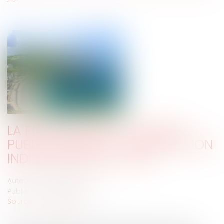
LA PROTECTION DU DOMAINE
PUBLIC MARITIME : L'INTERVENTION
INDISPENSABLE DU JUGE
Auteur : DROUINEAU Thomas
Publié le :
27/06/2022
Source :
www.eurojuris.fr