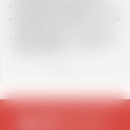
LES STATIONS RELAIS DE TÉLÉPHONIE MOBILE SONT
BIEN SOUMISES À LA LOI LITTORAL
DÉLIT D'EXPLOITATION D'UNE INSTALLATION CLASSÉE
POUR LA PROTECTION DE L'ENVIRONNEMENT ET
APPLICATION DE LA LOI
FRAUDE AUX CERTIFICATS D'ÉCONOMIE D'ÉNERGIE :
UN AVIS DU CONSEIL D’ETAT FAVORABLE AUX
OBLIGÉS DE BONNE FOI
<<
<
1
2
3
4
5
6
7
...
>
>>