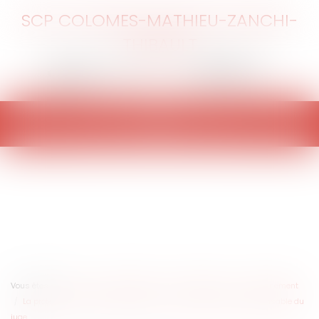
SCP COLOMES-MATHIEU-ZANCHI-
THIBAULT
Ouvrir
le
menu
Vous êtes ici :
Accueil
Collectivités
Environnement
Environnement
La protection du domaine public maritime : l'intervention indispensable du
juge