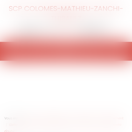
SCP COLOMES-MATHIEU-ZANCHI-
THIBAULT
Ouvrir
le
menu
Vous êtes ici :
Accueil
Collectivités
Environnement
Environnement
L'attestation de déplacement dérogatoire : un document possible parmi
d'autres