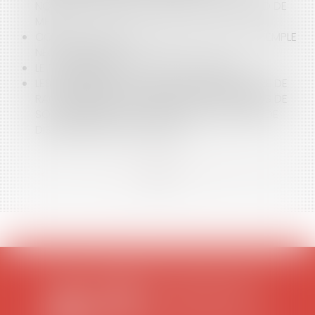
NOUVEAUX DÉFIS DES COLLECTIVITÉS DE BORD DE
MER
COVID-19 ET RÉOUVERTURE DES PLAGES : L’EXEMPLE
NÉO-CALÉDONIEN
LE TOURISME À LA CROISÉE DES CHEMINS
LES OBLIGATIONS DE LA COMMUNE EN MATIÈRE DE
RACCORDEMENT AU RÉSEAU DES HABITATIONS DE
SON TERRITOIRE, EN L’ABSENCE D’UN SCHÉMA DE
DISTRIBUTION D’EAU POTABLE
<<
<
...
2
3
4
5
6
7
8
...
>
>>