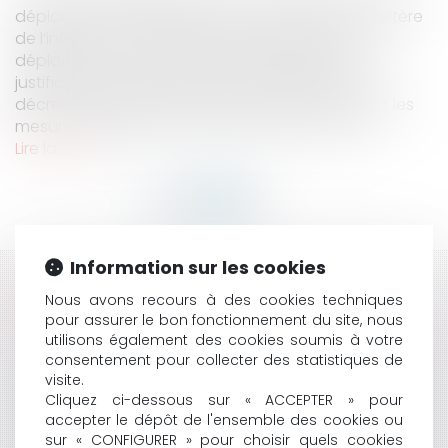
déplacement dérogatoire proposée par le ministère
de l’intérieur pour justifier de la nécessité d’un
déplacement : tout document apportant des
justifications équivalentes peut être produit. Le
décret n° 2020-293 du 23 mars 2020 prescrivant les
mesures générales nécessaires pour faire fac...
Lire la suite
Information sur les cookies
HISTORIQUE
Nous avons recours à des cookies techniques
pour assurer le bon fonctionnement du site, nous
L'ATTESTATION DE DÉPLACEMENT DÉROGATOIRE : UN
utilisons également des cookies soumis à votre
DOCUMENT POSSIBLE PARMI D'AUTRES
consentement pour collecter des statistiques de
QU’EST-CE QU’UNE DÉCISION DANS LE DOMAINE DE
visite.
L’EAU AU SENS DE L’ARTICLE L.212-1 DU CODE DE
Cliquez ci-dessous sur « ACCEPTER » pour
L’ENVIRONNEMENT ?
accepter le dépôt de l'ensemble des cookies ou
sur « CONFIGURER » pour choisir quels cookies
PESTICIDES : LE CONSEIL D'ETAT MET FIN AU BRAS DE