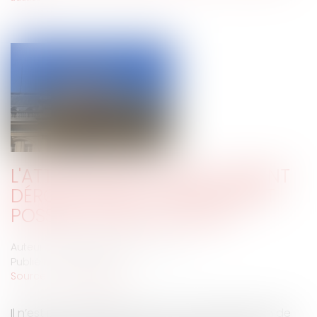
L'ATTESTATION DE DÉPLACEMENT
DÉROGATOIRE : UN DOCUMENT
POSSIBLE PARMI D'AUTRES
Auteur : VARRON CHARRIER Capucine
Publié le :
05/03/2021
Source :
www.eurojuris.fr
Il n’est pas obligatoire de recourir à l’attestation de