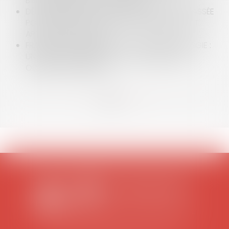
BIEN SOUMISES À LA LOI LITTORAL
DÉLIT D'EXPLOITATION D'UNE INSTALLATION CLASSÉE
POUR LA PROTECTION DE L'ENVIRONNEMENT ET
APPLICATION DE LA LOI
FRAUDE AUX CERTIFICATS D'ÉCONOMIE D'ÉNERGIE :
UN AVIS DU CONSEIL D’ETAT FAVORABLE AUX
OBLIGÉS DE BONNE FOI
<<
<
1
2
3
4
5
6
7
...
>
>>