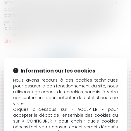
liste des communes, en zone littorale, nécessitant
pour la défense du trait de côte une action
particulière. C'est ainsi qu'est mis en consultation
jusqu'à la fin du mois de mars un projet de décret
d'application de la loi climat et résilience. 119
communes sont ainsi retenues, qui ont...
Lire la suite
Information sur les cookies
Nous avons recours à des cookies techniques
HISTORIQUE
pour assurer le bon fonctionnement du site, nous
utilisons également des cookies soumis à votre
ENVIRONNEMENT ET URBANISME : LE ZÉRO
consentement pour collecter des statistiques de
ARTIFICIALISATION NETTE RALENTIT
visite.
INTERDICTION DES TERRASSES CHAUFFÉES SUR LE
Cliquez ci-dessous sur « ACCEPTER » pour
DOMAINE PUBLIC
accepter le dépôt de l'ensemble des cookies ou
LA PROTECTION DU DOMAINE PUBLIC MARITIME :
sur « CONFIGURER » pour choisir quels cookies
L'INTERVENTION INDISPENSABLE DU JUGE
nécessitant votre consentement seront déposés