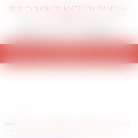
SCP COLOMES-MATHIEU-ZANCHI-
THIBAULT
Ouvrir
le
menu
Vous êtes ici :
Accueil
Collectivités
Environnement
Environnement
Le recul du trait de côte : les apports de la Loi climat et résilience