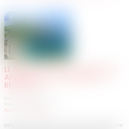
LE RECUL DU TRAIT DE CÔTE : LES
APPORTS DE LA LOI CLIMAT ET
RÉSILIENCE
Auteur : DROUINEAU Thomas
Publié le :
14/03/2022
Source :
www.eurojuris.fr
La loi Climat et résilience a prévu que soit établie une