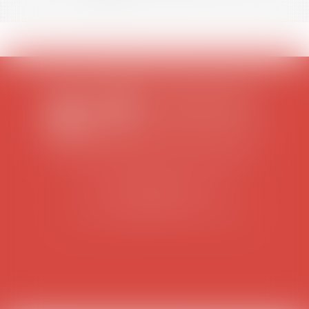
SCP COLOMES-MATHIEU-ZANCHI-THIBAULT
38 rue Jaillant Deschaînets
10000 TROYES
Tél : 03 25 73 29 46
-
Fax : 03 25 73 70 25