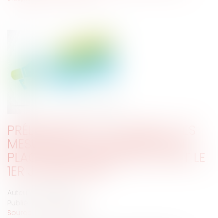
PRÉLÈVEMENT À LA SOURCE : LES
MESURES QUE DOIT METTRE EN
PLACE MON ENTREPRISE AVANT LE
1ER JANVIER 2019
Auteur : NOURI Fatiha
Publié le :
03/12/2018
Source :
www.eurojuris.fr