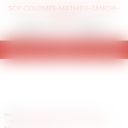
SCP COLOMES-MATHIEU-ZANCHI-
THIBAULT
Ouvrir
le
menu
Vous êtes ici :
Accueil
Entreprises
Finances
Fiscalité
Prélèvement à la source : les mesures que doit mettre en place mon
entreprise avant le 1er janvier 2019