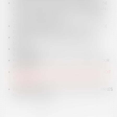
PASSAGE D’UNE SARL AYANT OPTÉ POUR L’IS À UNE
EURL, PAR RÉUNION DES PARTS EN UNE SEULE MAIN :
QUELLES SONT LES FORMALITÉS POUR MAINTENIR
L’ASSUJETTISSEMENT À L’IS ?
ZONE FRANCHE URBAINE : ATTENTION À L’EXERCICE
EFFECTIF D’UNE ACTIVITÉ DANS LA ZONE
CONSÉQUENCES FISCALES DE LA VENTE À PRIX
MINORÉ
BAISSE DU COÛT DU TRAVAIL EN 2019 ? QUELS
CHANGEMENTS ?
PRÉLÈVEMENT À LA SOURCE : CE QUI CHANGE POUR
LES AVOCATS
PRÉLÈVEMENT À LA SOURCE : LES MESURES QUE DOIT
METTRE EN PLACE MON ENTREPRISE AVANT LE 1ER
JANVIER 2019
PAS DE PRÉLÈVEMENT À LA SOURCE EN 2019 POUR LES
EMPLOYÉS À DOMICILE
<<
<
1
2
3
4
5
6
>
>>