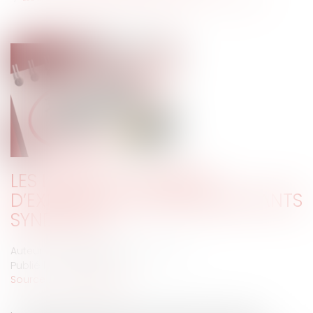
LES LIMITES À LA LIBERTÉ
D’EXPRESSION DES REPRÉSENTANTS
SYNDICAUX
Auteur : VARRON CHARRIER Capucine
Publié le :
06/02/2020
Source :
www.eurojuris.fr