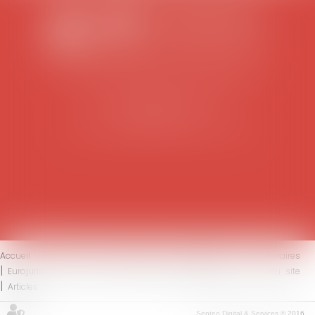
SCP COLOMES-MATHIEU-ZANCHI-THIBAULT
38 rue Jaillant Deschaînets
10000 TROYES
Tél : 03 25 73 29 46
-
Fax : 03 25 73 70 25
Accueil
Le cabinet
L'équipe
Compétences
Honoraires
Eurojuris
Actus
Contact
Mentions légales
Plan du site
Articles
Septeo Digital & Services © 2016