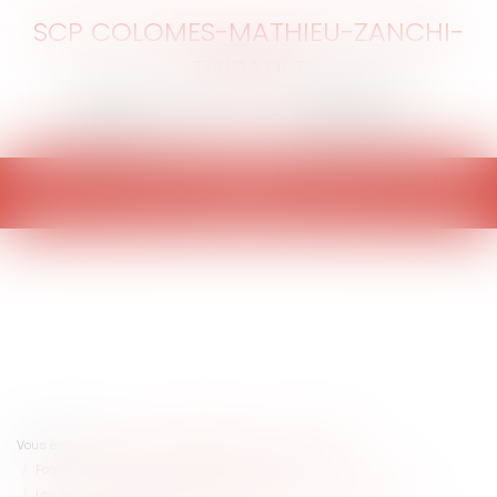
SCP COLOMES-MATHIEU-ZANCHI-
THIBAULT
Ouvrir
le
menu
Vous êtes ici :
Accueil
Collectivités
Services publics
Fonction publique / Personnel administratif
Les limites à la liberté d’expression des représentants syndicaux