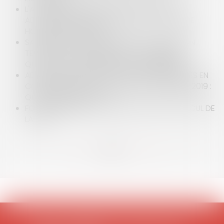
L'AUTORITÉ TERRITORIALE DOIT RAPPELER AUX
ADJOINTS LE NÉCESSAIRE RESPECT DU VOLUME
HORAIRE DES AGENTS
SALAIRE D'UN FONCTIONNAIRE : PROMESSE NON
TENUE PAR LA COMMUNAUTÉ DE COMMUNES :
QUAND LA POLITIQUE REJOINT LE JURIDIQUE
ADOPTION DU PROJET DE LOI DÉDIÉ AUX MAIRES EN
COMMISSION MIXTE PARITAIRE LE 11 DÉCEMBRE 2019 :
QUELLES NOUVEAUTÉS ?
FONCTIONNAIRES : DU NOUVEAU POUR LE CALCUL DE
LA GIPA
<<
<
...
4
5
6
7
8
9
10
...
>
>>