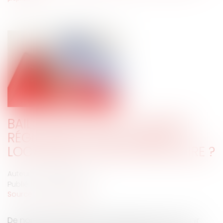
BAIL D'HABITATION : COMMENT
RÉGLER LES LITIGES ENTRE UN
LOCATAIRE ET SON PROPRIÉTAIRE ?
Auteur : MICHELOT Nicolas
Publié le :
03/12/2019
Source :
www.eurojuris.fr
De nombreux sujets de discorde peuvent survenir