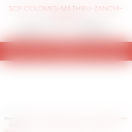
SCP COLOMES-MATHIEU-ZANCHI-
THIBAULT
Ouvrir
le
menu
Vous êtes ici :
Accueil
Particuliers
Patrimoine
Immobilier / Logement
Bail d'habitation : comment régler les litiges entre un locataire et son
propriétaire ?