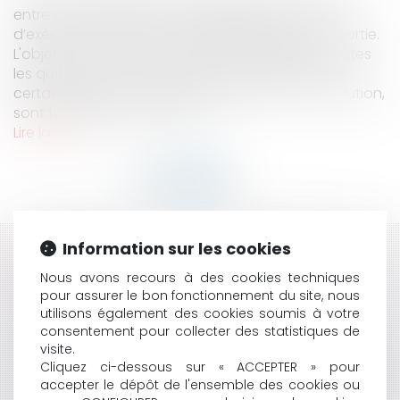
entre un locataire et son propriétaire en cours
d’exécution du bail ou après l’état des lieux de sortie.
L'objet de ce mémo n'est pas de répondre à toutes
les questions mais de donner une indication sur
certains sujets de conflit, qui lorsque l’on a la solution,
sont facilement évitables. Il s’...
Lire la suite
Information sur les cookies
HISTORIQUE
Nous avons recours à des cookies techniques
CRISE SANITAIRE : QUID DE LA POURSUITE DE
pour assurer le bon fonctionnement du site, nous
utilisons également des cookies soumis à votre
L'ACTIVITÉ NOTARIALE ?
consentement pour collecter des statistiques de
CONGÉ POUR VENDRE : GARE AU RESPECT DU
visite.
FORMALISME !
Cliquez ci-dessous sur « ACCEPTER » pour
QUELS SONT LES IMPACTS DU CORONAVIRUS SUR LE
accepter le dépôt de l'ensemble des cookies ou
MARCHÉ IMMOBILIER ?