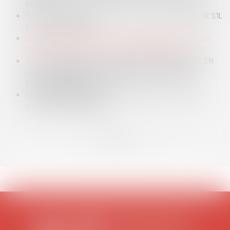
BIEN
PAS DE RÉMUNÉRATION POUR L’AGENT IMMOBILIER S’IL
N’Y A PAS DE VENTE
BAIL D'HABITATION : COMMENT RÉGLER LES LITIGES
ENTRE UN LOCATAIRE ET SON PROPRIÉTAIRE ?
A QUEL MOMENT LE VENDEUR D’UN BIEN IMMOBILIER
DOIT-IL INFORMER L’ACQUÉREUR DES RISQUES
ENVIRONNEMENTAUX ?
QUELLES SONT LES SANCTIONS EN CAS DE SOUS-
LOCATION PROHIBÉE ?
<<
<
...
3
4
5
6
7
8
9
...
>
>>