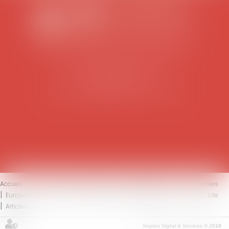
SCP COLOMES-MATHIEU-ZANCHI-THIBAULT
38 rue Jaillant Deschaînets
10000 TROYES
Tél : 03 25 73 29 46
-
Fax : 03 25 73 70 25
Accueil
Le cabinet
L'équipe
Compétences
Honoraires
Eurojuris
Actus
Contact
Mentions légales
Plan du site
Articles
Septeo Digital & Services © 2016