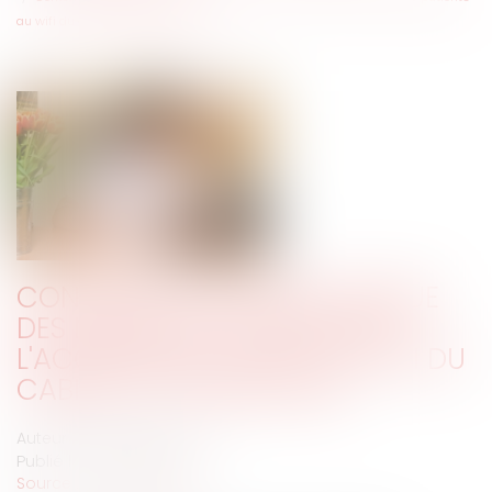
au wifi du cabinet d'un praticien
CONTENTIEUX DÉONTOLOGIQUE
DES MÉDECINS : ATTENTION À
L'ACCÈS DES PATIENTS AU WIFI DU
CABINET D'UN PRATICIEN
Auteur : PORCHET Thomas
Publié le :
27/08/2021
Source :
www.eurojuris.fr