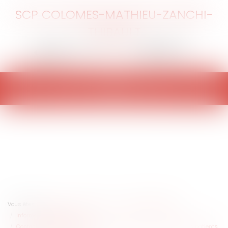
SCP COLOMES-MATHIEU-ZANCHI-
THIBAULT
Ouvrir
le
menu
Vous êtes ici :
Accueil
Entreprises
Gestion de l'entreprise
Informatique et Réseaux
Contentieux déontologique des médecins : attention à l'accès des patients