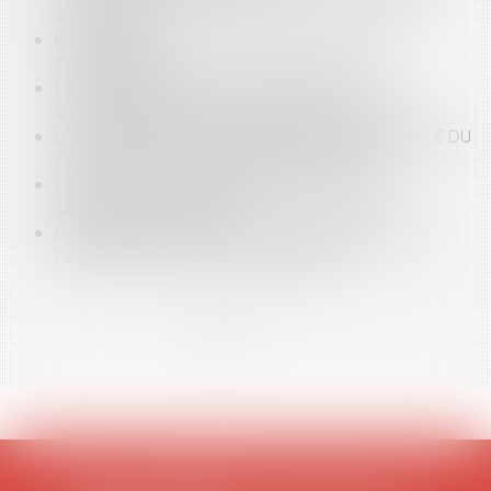
ASSURANCES
RAPPORT DU CNNUM SUR LA NEUTRALITÉ DES
PLATEFORMES
L’AVENIR DU DISPOSITIF BIOMÉTRIQUE DE
RECONNAISSANCE DU CONTOUR DE LA MAIN
LE DISPOSITIF BIOMÉTRIQUE DE RECONNAISSANCE DU
CONTOUR DE LA MAIN : RÉGIME ACTUEL
L'OBLIGATION DE L'EMPLOYEUR D'ASSURER LA
SÉCURITÉ DES DONNÉES
POINT D'ÉTAPE SUR LES ACTIONS RÉPRESSIVES À
L'ENCONTRE DE GOOGLE EN EUROPE
<<
<
1
2
3
>
>>