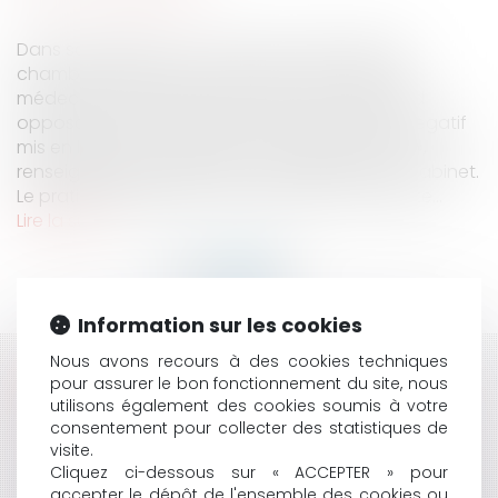
Dans sa décision n ° 14475 du 23 mars 2021, la
chambre disciplinaire nationale de l’ordre des
médecins a eu à se prononcer sur un différend
opposant deux praticiens et relatif à un avis négatif
mis en ligne sur un compte « Google business »,
renseignant les patients sur les activités d’un cabinet.
Le praticien plaignant soutenait que ce compte...
Lire la suite
Information sur les cookies
Nous avons recours à des cookies techniques
HISTORIQUE
pour assurer le bon fonctionnement du site, nous
utilisons également des cookies soumis à votre
CONTENTIEUX DÉONTOLOGIQUE DES MÉDECINS :
consentement pour collecter des statistiques de
ATTENTION À L'ACCÈS DES PATIENTS AU WIFI DU
visite.
CABINET D'UN PRATICIEN
Cliquez ci-dessous sur « ACCEPTER » pour
accepter le dépôt de l'ensemble des cookies ou