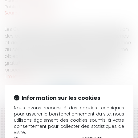
Auteur : CHABOUTY Camille
Publié le :
16/04/2020
Source :
www.eurojuris.fr
Les Commissions de Conciliation et d’Indemnisation
des accidents médicaux, des affections iatrogènes
et des infections nosocomiales (CCI) mises en place
au sein de chaque région prônent un seul et même
objectif : permettre une indemnisation rapide et
gratuite des victimes. Ainsi, et alors même que les
procédures d’indemnisations contentieuses...
Lire la suite
Information sur les cookies
Nous avons recours à des cookies techniques
pour assurer le bon fonctionnement du site, nous
HISTORIQUE
utilisons également des cookies soumis à votre
consentement pour collecter des statistiques de
visite.
RECONNAISSANCE D’UN PRÉJUDICE ESTHÉTIQUE