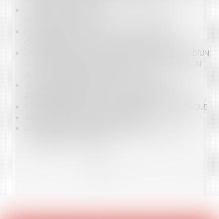
L'ACTION DE GROUPE SANTÉ : COMMENT
FONCTIONNE T-ELLE ?
L’INDEMNISATION À LA SUITE D’UN ACCIDENT -
CONTRAT GARANTIE ACCIDENTS DE LA VIE
L'INDEMNISATION PAR LA SOLIDARITÉ NATIONALE D'UN
ACCIDENT MÉDICAL NON FAUTIF CONSÉCUTIF À UN
ACTE DE CHIRURGIE ESTHÉTIQUE
AFFAIRE VINCENT LAMBERT : LES DIFFÉRENTS
REBONDISSEMENTS DE LA JOURNÉE DU 24 JUIN
PRÉCONISATIONS SUR LA CIGARETTE ÉLECTRONIQUE
AMIANTE ET PRÉJUDICE D’ANXIÉTÉ :
LES ANTENNES DE TÉLÉPHONIE MOBILE DANS LA
TOURMENTE JUDICIAIRE
<<
<
1
2
3
>
>>