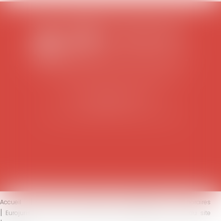
SCP COLOMES-MATHIEU-ZANCHI-THIBAULT
38 rue Jaillant Deschaînets
10000 TROYES
Tél : 03 25 73 29 46
-
Fax : 03 25 73 70 25
Accueil
Le cabinet
L'équipe
Compétences
Honoraires
Eurojuris
Actus
Contact
Mentions légales
Plan du site