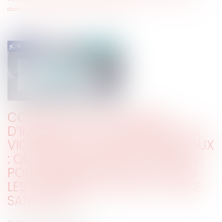
dans les traitements liés à la crise sanitaire ?
COVID-19 ET PROCÉDURES
D’INDEMNISATION AMIABLES DES
VICTIMES D’ACCIDENTS MÉDICAUX
: QUELLES MESURES SONT PRISES
POUR GÉRER LES RETARDS DANS
LES TRAITEMENTS LIÉS À LA CRISE
SANITAIRE ?