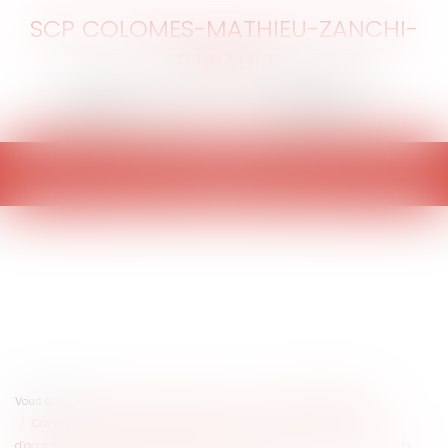
SCP COLOMES-MATHIEU-ZANCHI-
THIBAULT
Ouvrir
le
menu
Vous êtes ici :
Accueil
Particuliers
Santé
Préjudice corporel
Covid-19 et procédures d’indemnisation amiables des victimes
d’accidents médicaux : quelles mesures sont prises pour gérer les retards