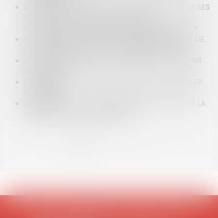
LE FAIT DE GARDER LE SILENCE SUR UNE PARTIE DE SES
REVENUS EST-IL CONSTITUTIF DU DÉLIT
D'ORGANISATION FRAUDULEUSE D’INSOLVABILITÉ ?
EFFET DÉVOLUTIF DE L’APPEL : ABSENCE À DÉFAUT DE
PRÉCISION DES CHEFS DU JUGEMENT CRITIQUÉ
LE SORT DES PIÈCES PÉNALES ANNULÉES OU L’ESPRIT
DE BADINTER
L'ARBITRAGE, LA SOLUTION « SMART » POUR RÉGLER
LES LITIGES
CONFINEMENT : LA PROCÉDURE PARTICIPATIVE ET LA
MÉDIATION, C’EST MAINTENANT !
<<
<
1
2
3
4
5
6
7
...
>
>>