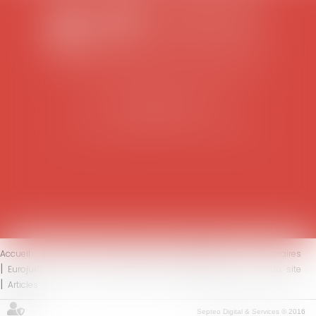
SCP COLOMES-MATHIEU-ZANCHI-THIBAULT
38 rue Jaillant Deschaînets
10000 TROYES
Tél : 03 25 73 29 46
-
Fax : 03 25 73 70 25
Accueil
Le cabinet
L'équipe
Compétences
Honoraires
Eurojuris
Actus
Contact
Mentions légales
Plan du site
Articles
Septeo Digital & Services © 2016