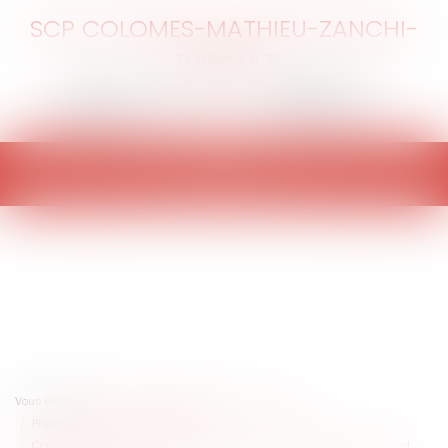
SCP COLOMES-MATHIEU-ZANCHI-
THIBAULT
Ouvrir
le
menu
Vous êtes ici :
Accueil
Particuliers
Civil / Pénal
Procédure pénale / Procédure civile
Contentieux déontologique des médecins : procédure pénale connexe et