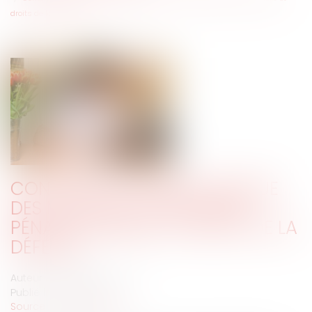
droits de la défense
CONTENTIEUX DÉONTOLOGIQUE
DES MÉDECINS : PROCÉDURE
PÉNALE CONNEXE ET DROITS DE LA
DÉFENSE
Auteur : PORCHET Thomas
Publié le :
12/10/2021
Source :
www.eurojuris.fr