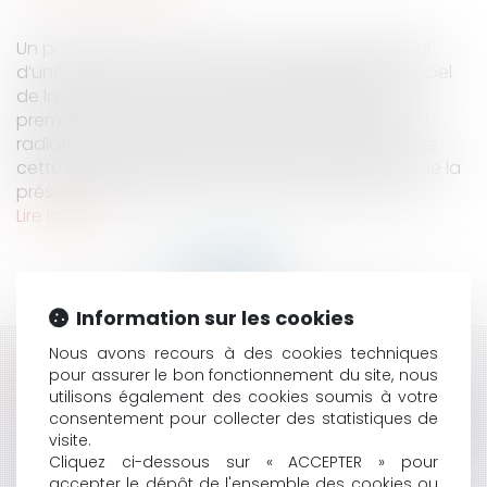
Un praticien mis en cause par un service médical
d’une caisse d’assurance-maladie, interjetait appel
de la décision d’une chambre disciplinaire de
première instance prononçant la sanction de sa
radiation du tableau de l’ordre, en soutenant que
cette juridiction s’était avait statué en violation de la
présomption d’innocence et du droit à un proc...
Lire la suite
Information sur les cookies
Nous avons recours à des cookies techniques
HISTORIQUE
pour assurer le bon fonctionnement du site, nous
utilisons également des cookies soumis à votre
DISTINCTION ENTRE OUTRAGE ET INJURE, LE RENDEZ-
consentement pour collecter des statistiques de
VOUS RATÉ DU CONSEIL CONSTITUTIONNEL
visite.
CONTENTIEUX DÉONTOLOGIQUE DES MÉDECINS :
Cliquez ci-dessous sur « ACCEPTER » pour
accepter le dépôt de l'ensemble des cookies ou