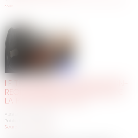
civile
LE TRAITEMENT DES FINS DE NON-
RECEVOIR DANS LA RÉFORME DE
LA PROCÉDURE CIVILE
Auteur : GAUVIN Ludovic
Publié le :
24/01/2020
Source :
www.eurojuris.fr