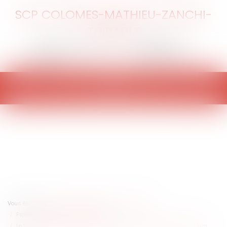
SCP COLOMES-MATHIEU-ZANCHI-
THIBAULT
Ouvrir
le
menu
Vous êtes ici :
Accueil
Particuliers
Civil / Pénal
Procédure pénale / Procédure civile
Le traitement des fins de non-recevoir dans la réforme de la procédure