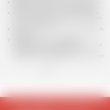
RÉFORME DE LA JUSTICE : VOTE DE LA FUSION DES
TRIBUNAUX D'INSTANCE ET DE GRANDE INSTANCE
UN RAPPORT D'EXPERTISE DÉPOSÉ À L'ISSUE D'UNE
EXPERTISE À LAQUELLE LA PARTIE N'A PAS PARTICIPÉ
LUI EST-IL OPPOSABLE ?
QUELLES SONT LES SANCTIONS EN CAS D'ABANDON
D'ANIMAUX ?
L’ORDONNANCE DU JUGE COMMISSAIRE
ORDONNANT LA VENTE DE L’IMMEUBLE DU DÉBITEUR
EN LIQUIDATION JUDICIAIRE PAR VOIE
D'ADJUDICATION JUDICIAIRE NE VIT QUE DEUX ANS !
<<
<
1
2
3
4
5
6
7
...
>
>>