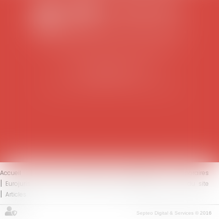
SCP COLOMES-MATHIEU-ZANCHI-THIBAULT
38 rue Jaillant Deschaînets
10000 TROYES
Tél : 03 25 73 29 46
-
Fax : 03 25 73 70 25
Accueil
Le cabinet
L'équipe
Compétences
Honoraires
Eurojuris
Actus
Contact
Mentions légales
Plan du site
Articles
Septeo Digital & Services © 2016