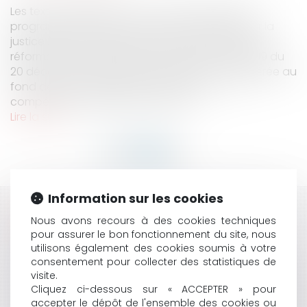
Les textes applicables : Loi du 23 mars 2019 de
programmation 2018 - 2022 et de réforme pour la
justice Décret n° 2019-1333 du 11 décembre 2019
réformant la procédure civile Décret n° 2019-1419 du
20 décembre 2019 relatif à la procédure accélérée au
fond devant les juridictions judiciaires I - La
compétence du juge de la mise e...
Lire la suite
Information sur les cookies
HISTORIQUE
Nous avons recours à des cookies techniques
pour assurer le bon fonctionnement du site, nous
QUELLES SONT LES MESURES D’ADAPTATION
utilisons également des cookies soumis à votre
APPLICABLES AUX PROCÉDURES CIVILES,
consentement pour collecter des statistiques de
COMMERCIALES ET SOCIALES PENDANT LA PÉRIODE
visite.
D’URGENCE SANITAIRE ?
Cliquez ci-dessous sur « ACCEPTER » pour
COVID-19 : LES DÉLAIS DES PROCÉDURES JUDICIAIRES
accepter le dépôt de l'ensemble des cookies ou