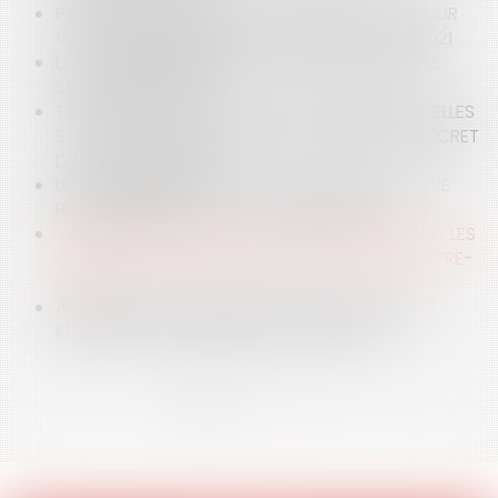
PASS VACCINAL : SÉSAME OU TROMPE L'OEIL POUR
VOYAGER ? DÉCRYPTAGE DU DÉCRET 7 JUIN 2021
LA SAISIE IMMOBILIÈRE EST-ELLE SOLUBLE DANS LE
SURENDETTEMENT ?
TEST COVID-19 ET SEPTAINE POST AÉRIENS : QUELLES
SONT LES NOUVELLES OBLIGATIONS APRÈS LE DÉCRET
DU 15 JANVIER 2021 ?
LES HONORAIRES DE L'AVOCAT DOIVENT-ILS ÊTRE
RÉGLÉS MÊME EN CAS DE MANQUEMENTS ?
TRANSPORT AÉRIEN ET COVID-19 : QUELLES SONT LES
CONTRAINTES IMPOSÉES AUX PASSAGERS D'OUTRE-
MER ?
ACTION EN RESPONSABILITÉ CONTRACTUELLE ET
INTERRUPTION DU DÉLAI DE PRESCRIPTION
<<
<
1
2
3
4
>
>>