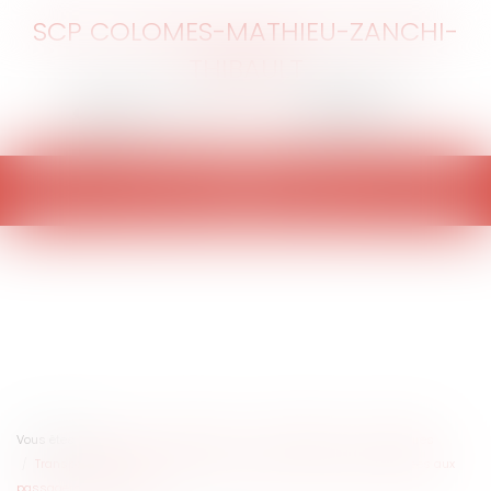
SCP COLOMES-MATHIEU-ZANCHI-
THIBAULT
Ouvrir
le
menu
Vous êtes ici :
Accueil
Particuliers
Consommation
Procédures
Transport aérien et covid-19 : quelles sont les contraintes imposées aux
passagers d'Outre-Mer ?