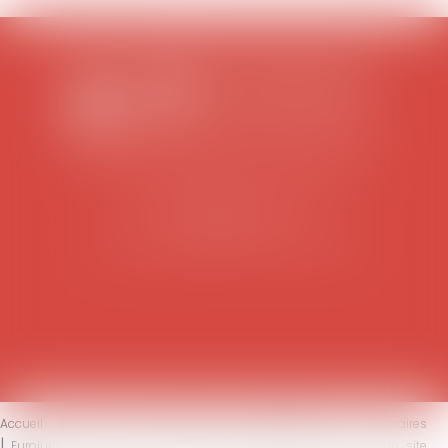
SCP COLOMES-MATHIEU-ZANCHI-THIBAULT
38 rue Jaillant Deschaînets
10000 TROYES
Tél : 03 25 73 29 46
-
Fax : 03 25 73 70 25
Accueil
Le cabinet
L'équipe
Compétences
Honoraires
Eurojuris
Actus
Contact
Mentions légales
Plan du site