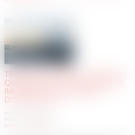
TRANSPORT AÉRIEN ET COVID-19 :
QUELLES SONT LES CONTRAINTES
IMPOSÉES AUX PASSAGERS
D'OUTRE-MER ?
Auteur : LINGIBÉ Patrick
Publié le :
30/09/2020
Source :
www.eurojuris.fr