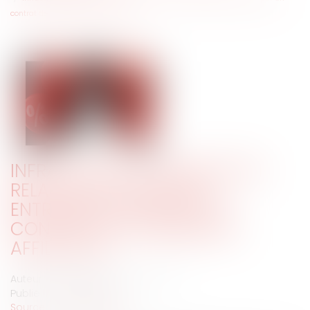
contrat de commission-affiliation
INFRACTION À LA LÉGISLATION
RELATIVE AUX SOLDES ET
ENTREPRISES LIÉES PAR UN
CONTRAT DE COMMISSION-
AFFILIATION
Auteur : BELLONE-CLOSSET Caroline
Publié le :
02/05/2022
Source :
www.eurojuris.fr