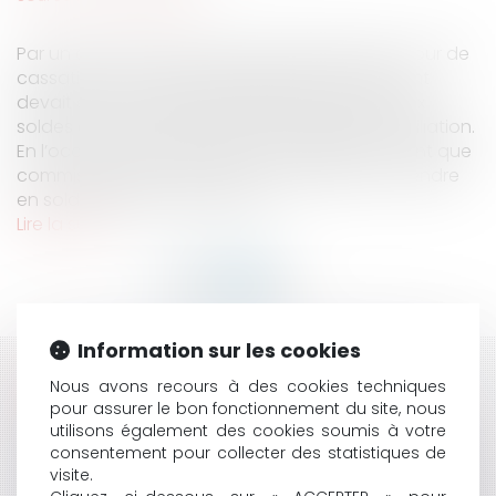
Par un arrêt du 22 février 2022 n°21-83.226, la Cour de
cassation a eu l’occasion de préciser comment
devait être interprétée la législation relative aux
soldes au sein d’un réseau de commission-affiliation.
En l’occurrence, la prévenue, qui agissait en tant que
commissionnaire à la vente, croyait pouvoir vendre
en solde des produits qu’elle...
Lire la suite
Information sur les cookies
HISTORIQUE
Nous avons recours à des cookies techniques
pour assurer le bon fonctionnement du site, nous
INFLUENCEURS ET ENCADREMENT JURIDIQUE :
utilisons également des cookies soumis à votre
PASSAGE À LA CONTRACTUALISATION OBLIGATOIRE
consentement pour collecter des statistiques de
EN 2026
visite.