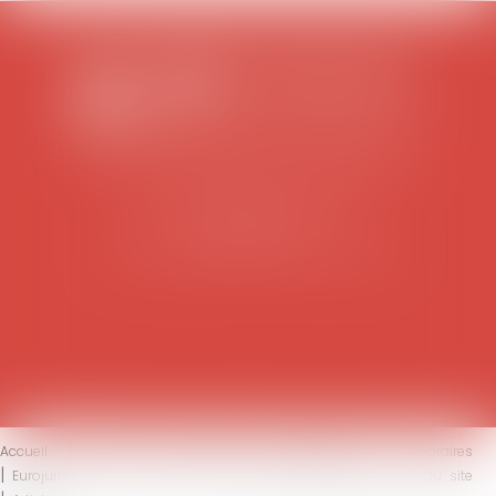
SCP COLOMES-MATHIEU-ZANCHI-THIBAULT
38 rue Jaillant Deschaînets
10000 TROYES
Tél : 03 25 73 29 46
-
Fax : 03 25 73 70 25
Accueil
Le cabinet
L'équipe
Compétences
Honoraires
Eurojuris
Actus
Contact
Mentions légales
Plan du site