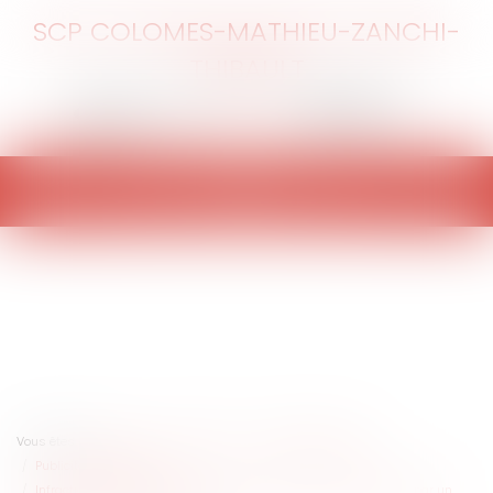
SCP COLOMES-MATHIEU-ZANCHI-
THIBAULT
Ouvrir
le
menu
Vous êtes ici :
Accueil
Entreprises
Marketing et ventes
Publicité/ marketing
Infraction à la législation relative aux soldes et entreprises liées par un