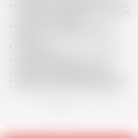
UN RÈGLEMENT DE COPROPRIÉTÉ PEUT-IL INTERDIRE
L’APPOSITION D’UNE ENSEIGNE SUR LA FAÇADE D’UN
LOT À USAGE DE COMMERCE ?
ENTREPRISES : QUELLES MENTIONS DOIVENT
OBLIGATOIREMENT FIGURER SUR VOTRE SITE
INTERNET ?
LEGALDESIGN ET BUSINESS: POUR LES AVOCATS,
C’EST MAINTENANT !
TRANSMISSION DE DONNÉES DE WHATSAPP À
FACEBOOK : MISE EN DEMEURE DE LA CNIL
PUBLICITÉS AUTORISÉES PENDANT LE JT DE TF1
UN NOUVEAU DROIT À L’IMAGE INDIVIDUELLE POUR
LES SPORTIFS ET ENTRAÎNEURS PROFESSIONNELS
<<
<
1
2
3
4
>
>>