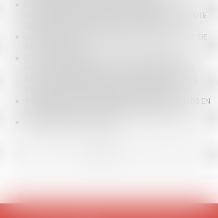
DÉFAUT D’ENTRETIEN NORMAL ET PRÉSENCE D’UN
MASSIF DE FLEURS SUR L’ACCOTEMENT D’UNE ROUTE
DÉPARTEMENTALE ALTÉRANT LA VISIBILITÉ
ACCIDENT SUR LA VOIE PUBLIQUE - LE DOMMAGE DE
TRAVAUX PUBLICS
ETAT D'URGENCE: CONSTITUTIONNALITÉ DE LA
POLICE DES RÉUNIONS ET DES LIEUX PUBLICS MAIS
INCONSTITUTIONNALITÉ DE LA COPIE DE DONNÉES
INFORMATIQUES LORS D'UNE PERQUISITION
INTERDICTION DE DÉPLACEMENTS DE SUPPORTERS EN
CAS DE RISQUES D'ATTEINTE À L'ORDRE PUBLIC
ANTÉCÉDENTS JUDICIAIRES
<<
<
1
2
3
4
>
>>