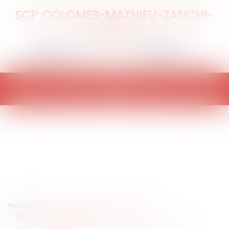
SCP COLOMES-MATHIEU-ZANCHI-
THIBAULT
Ouvrir
le
menu
Vous êtes ici :
Accueil
Collectivités
Contentieux
Responsabilité administrative
Le vote d’une délibération peut-il être proposé à choix multiples ?