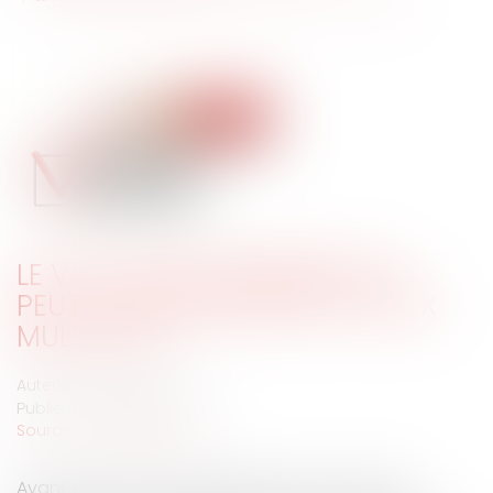
LE VOTE D’UNE DÉLIBÉRATION
PEUT-IL ÊTRE PROPOSÉ À CHOIX
MULTIPLES ?
Auteur : PORCHET Thomas
Publié le :
09/01/2020
Source :
www.eurojuris.fr
Avant chaque vote relativement à un dossier