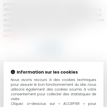
présenté en assemblée délibérante et après les
débats plus ou moins nourris, le Président de séance
a l’habitude de s’exprimer ainsi : « Qui s’abstient ? Qui
est pour ? Qui est contre ? » dans un ordre, qui pourra
varier. L’article L. 5211-1 du code général des
collectivités territoriales, prévoit que...
Lire la suite
HISTORIQUE
Information sur les cookies
ELECTIONS MUNICIPALES MAINTENUES : RAPPEL DE
Nous avons recours à des cookies techniques
pour assurer le bon fonctionnement du site, nous
QUELQUES RÈGLES EN MATIÈRE DE CONTENTIEUX
utilisons également des cookies soumis à votre
ÉLECTORAL
consentement pour collecter des statistiques de
POLICE ADMINISTRATIVE : LE CE SUSPEND UN ARRÊTÉ
visite.
ANTI-SUPPORTERS
Cliquez ci-dessous sur « ACCEPTER » pour
ENGAGEMENT DE LA RESPONSABILITÉ