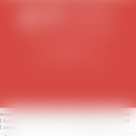
SCP COLOMES-MATHIEU-ZANCHI-THIBAULT
38 rue Jaillant Deschaînets
10000 TROYES
Tél : 03 25 73 29 46
-
Fax : 03 25 73 70 25
Accueil
Le cabinet
L'équipe
Compétences
Honoraires
Eurojuris
Actus
Contact
Mentions légales
Plan du site
Articles