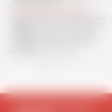
QUOTIDIENNE RÉGIONALE
QUID DE LA COMMUNICATION EN PÉRIODE
ÉLECTORALE DEPUIS LE 1ER SEPTEMBRE 2019 ?
DÉPROGRAMMATION DU FILM J'ACCUSE DE ROMAN
POLANSKI ET POUVOIR DE POLICE ADMINISTRATIVE
GÉNÉRALE
CONTRAT CONCLU AU NOM D’UNE COMMUNE :
ATTENTION À VÉRIFIER LES POUVOIRS DU MAIRE
SIGNATAIRE
LE DÉLICIEUX DÉLIT DE CONCUSSION
<<
<
1
2
3
4
>
>>