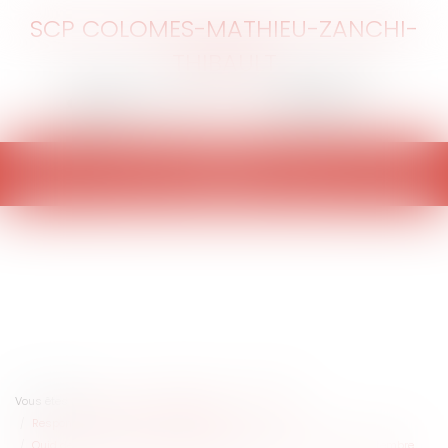
SCP COLOMES-MATHIEU-ZANCHI-
THIBAULT
Ouvrir
le
menu
Vous êtes ici :
Accueil
Collectivités
Contentieux
Responsabilité civile et pénale de l'élu
Quid de la communication en période électorale depuis le 1er septembre