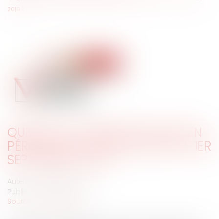
2019 ?
QUID DE LA COMMUNICATION EN
PÉRIODE ÉLECTORALE DEPUIS LE 1ER
SEPTEMBRE 2019 ?
Auteur : PORCHET Thomas
Publié le :
16/01/2020
Source :
www.eurojuris.fr