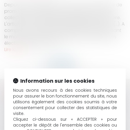
Depuis le 1er septembre 2019, aucune campagne de
promotion de réalisation ou de la gestion d'une
collectivité, ne peut être organisée sur son territoire.
L'article L. 52-1 du code électoral, dispose que : « (...). A
compter du premier jour du sixième mois précédant
le mois au cours duquel il doit être procédé à des
élections générales, aucu...
Lire la suite
Information sur les cookies
HISTORIQUE
Nous avons recours à des cookies techniques
pour assurer le bon fonctionnement du site, nous
utilisons également des cookies soumis à votre
LOI N° 2025-1249 DU 22 DÉCEMBRE 2025 PORTANT
consentement pour collecter des statistiques de
CRÉATION D'UN STATUT DE L'ÉLU LOCAL :
visite.
CLARIFICATIONS PÉNALES ET CODIFICATION
Cliquez ci-dessous sur « ACCEPTER » pour
L’AGONIE DE L’ÉLÉMENT INTENTIONNEL DU DÉLIT DE
accepter le dépôt de l'ensemble des cookies ou
FAVORITISME