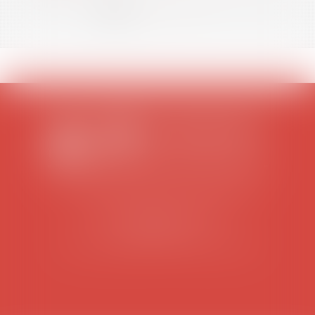
<<
<
1
2
3
4
5
6
7
...
>
>>
SCP COLOMES-MATHIEU-ZANCHI-THIBAULT
38 rue Jaillant Deschaînets
10000 TROYES
Tél : 03 25 73 29 46
-
Fax : 03 25 73 70 25