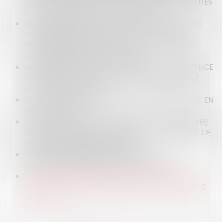
20 ET 27 JUIN 2021 : QUELLES SERONT LES MODALITÉS
DE DÉROULEMENT AVEC LE COVID-19 ?
LA MISSION ASSURÉE PAR LES ORGANISMES PRIVÉS
GESTIONNAIRES DE STRUCTURES D'ACCUEIL DES
PERSONNES ÂGÉES NE REVÊT PAS LE CARACTÈRE
D'UNE MISSION DE SERVICE PUBLIC
LA DOMANIALITÉ PRIVÉE : UNE MISE EN CONCURRENCE
PRÉALABLE À TOUTE EXPLOITATION ÉCONOMIQUE
EST-ELLE NÉCESSAIRE ?
LA GESTION DES DÉLÉGATIONS DE SERVICE PUBLIC EN
TEMPS DE CRISE
DÉLÉGATION DE SERVICE PUBLIC : TITRE EXÉCUTOIRE
DE RECOUVREMENT DE PÉNALITÉS ET PROCÉDURE DE
RÈGLEMENT AMIABLE DES LITIGES
CONCESSION FUNÉRAIRE, DROIT AU
RENOUVELLEMENT ET DROIT DE PROPRIÉTÉ
COVID-19 : QUELLES NOUVELLES MESURES D'AIDE
POUR LA DOMANIALITÉ PUBLIQUE ET LA COMMANDE
PUBLIQUE ?