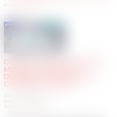
et la commande publique ?
COVID-19 : QUELLES NOUVELLES
MESURES D'AIDE POUR LA
DOMANIALITÉ PUBLIQUE ET LA
COMMANDE PUBLIQUE ?
Auteur : DROUINEAU Thomas
Publié le :
27/04/2020
Source :
www.eurojuris.fr