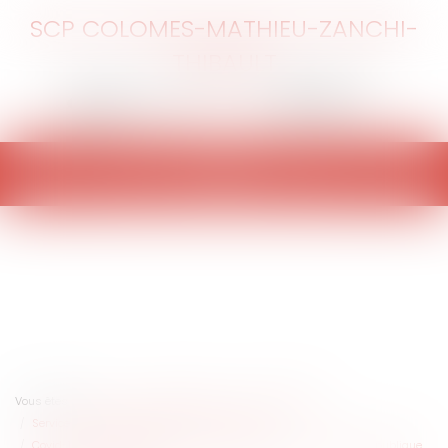
SCP COLOMES-MATHIEU-ZANCHI-
THIBAULT
Ouvrir
le
menu
Vous êtes ici :
Accueil
Collectivités
Services publics
Service public / Délégation de service public
Covid-19 : quelles nouvelles mesures d'aide pour la domanialité publique