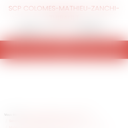
SCP COLOMES-MATHIEU-ZANCHI-
THIBAULT
Ouvrir
le
menu
Vous êtes ici :
Accueil
Collectivités
Services publics
Service public / Délégation de service public
La gestion des délégations de service public en temps de crise