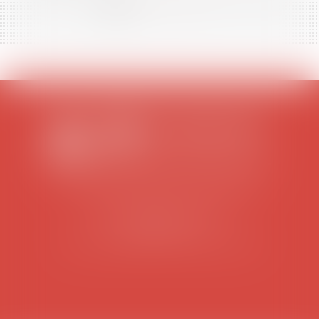
<<
<
1
2
3
4
5
6
7
...
>
>>
SCP COLOMES-MATHIEU-ZANCHI-THIBAULT
38 rue Jaillant Deschaînets
10000 TROYES
Tél : 03 25 73 29 46
-
Fax : 03 25 73 70 25