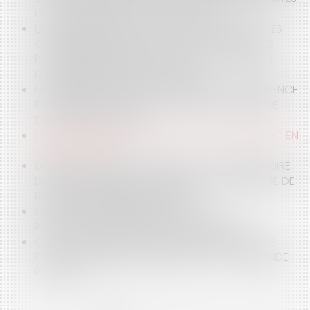
DE DÉROULEMENT AVEC LE COVID-19 ?
LA MISSION ASSURÉE PAR LES ORGANISMES PRIVÉS
GESTIONNAIRES DE STRUCTURES D'ACCUEIL DES
PERSONNES ÂGÉES NE REVÊT PAS LE CARACTÈRE
D'UNE MISSION DE SERVICE PUBLIC
LA DOMANIALITÉ PRIVÉE : UNE MISE EN CONCURRENCE
PRÉALABLE À TOUTE EXPLOITATION ÉCONOMIQUE
EST-ELLE NÉCESSAIRE ?
LA GESTION DES DÉLÉGATIONS DE SERVICE PUBLIC EN
TEMPS DE CRISE
DÉLÉGATION DE SERVICE PUBLIC : TITRE EXÉCUTOIRE
DE RECOUVREMENT DE PÉNALITÉS ET PROCÉDURE DE
RÈGLEMENT AMIABLE DES LITIGES
CONCESSION FUNÉRAIRE, DROIT AU
RENOUVELLEMENT ET DROIT DE PROPRIÉTÉ
COVID-19 : QUELLES NOUVELLES MESURES D'AIDE
POUR LA DOMANIALITÉ PUBLIQUE ET LA COMMANDE
PUBLIQUE ?