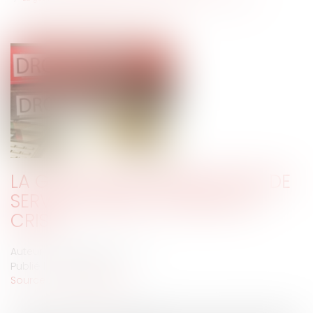
LA GESTION DES DÉLÉGATIONS DE
SERVICE PUBLIC EN TEMPS DE
CRISE
Auteur : DROUINEAU Thomas
Publié le :
09/02/2021
Source :
www.eurojuris.fr