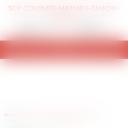
SCP COLOMES-MATHIEU-ZANCHI-
THIBAULT
Ouvrir
le
menu
Vous êtes ici :
Accueil
Entreprises
Ressources humaines
Temps de travail
Focus sur les forfaits jours