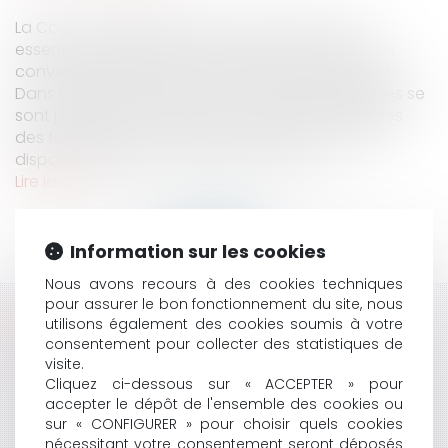
La Cour de Cassation revient sur deux points
essentiels relativement aux salariés soumis à des
conventions de forfait annuel en jours de travail.
Dans la première affaire du 27 mars 2019, les juges se
sont penchés sur l’une des conditions essentielles
des forfaits jours à savoir l’autonomie dont doit
disposer le salarié. En l’espèce, un sala...
Lire la suite
Information sur les cookies
Nous avons recours à des cookies techniques
pour assurer le bon fonctionnement du site, nous
HISTORIQUE
utilisons également des cookies soumis à votre
consentement pour collecter des statistiques de
visite.
ASTREINTE : ATTENTION AUX CONTRAINTES !
Cliquez ci-dessous sur « ACCEPTER » pour
LA CONVENTION DE FORFAIT-JOURS EST PRIVÉE
accepter le dépôt de l'ensemble des cookies ou
D’EFFET EN CAS DE RETARD DE L’EMPLOYEUR DANS
sur « CONFIGURER » pour choisir quels cookies
L’ORGANISATION DE L’ENTRETIEN ANNUEL, MÊME
nécessitant votre consentement seront déposés