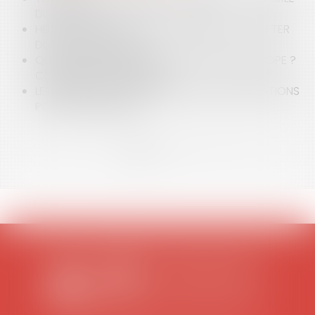
DU TRAVAIL
HEURES SUPPLÉMENTAIRES EXONÉRÉES À COMPTER
DU 1ER JANVIER 2019
QUELLES SONT LES DURÉES DE TRAVAIL EN EUROPE ?
COMPARAISON DE 8 PAYS
LE DROIT À LA DÉCONNEXION: QUELLES OBLIGATIONS
POUR L'EMPLOYEUR?
<<
<
1
2
3
>
>>