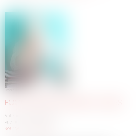
Crédit photo : © granata68 - Fotolia.com
FOCUS SUR LES FORFAITS JOURS
Auteur : GAUTHIER Sébastien
Publié le :
07/05/2019
Source :
www.eurojuris.fr