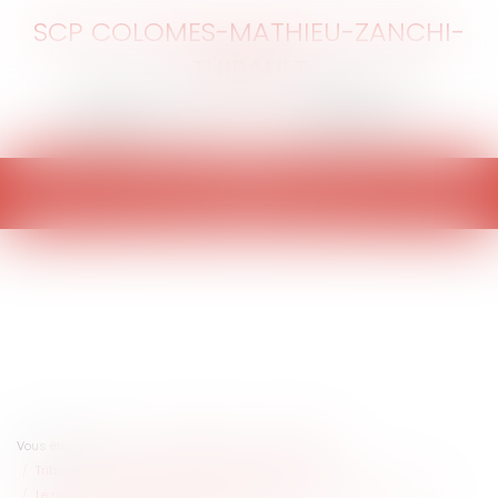
SCP COLOMES-MATHIEU-ZANCHI-
THIBAULT
Ouvrir
le
menu
Vous êtes ici :
Accueil
Collectivités
Contentieux
Tribunal administratif/ Procédure administrative
Le préjudice moral des communes du fait de la durée excessive des