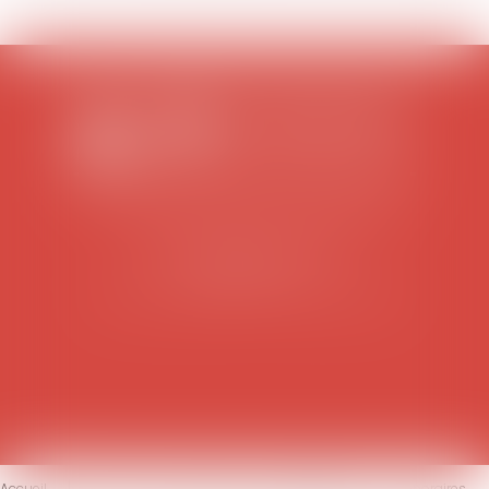
SCP COLOMES-MATHIEU-ZANCHI-THIBAULT
38 rue Jaillant Deschaînets
10000 TROYES
Tél : 03 25 73 29 46
-
Fax : 03 25 73 70 25
Accueil
Le cabinet
L'équipe
Compétences
Honoraires