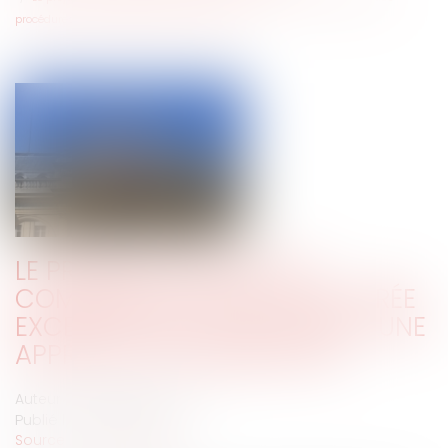
procédures : une appréciation minimaliste
LE PRÉJUDICE MORAL DES
COMMUNES DU FAIT DE LA DURÉE
EXCESSIVE DES PROCÉDURES : UNE
APPRÉCIATION MINIMALISTE
Auteur : DROUINEAU Thomas
Publié le :
09/07/2020
Source :
www.eurojuris.fr