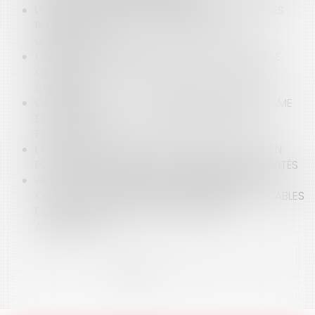
LE JUGE DU PALAIS-ROYAL RECADRE LE JUGE DES
RÉFÉRÉS DU TRIBUNAL ADMINISTRATIF DE LA
GUADELOUPE
COVID-19 : SUR QUELS SUJETS A ÉTÉ SOLLICITÉ LE
CONSEIL D'ETAT DEPUIS LE DÉBUT DE LA CRISE
SANITAIRE ?
CORONAVIRUS : LE JUGE GUADELOUPÉEN RÉCLAME
DES TESTS ET DE LA CHLOROQUINE POUR LA
POPULATION
L'URGENCE SANITAIRE, LES MODALITÉS DE MISE EN
PLACE PAR ORDONNANCE, POUR LES COLLECTIVITÉS
AUX GRANDS MAUX LES GRANDS REMÈDES : LE
COVID-19 ET L’ADAPTATION DES RÈGLES APPLICABLES
DEVANT LES JURIDICTIONS DE L’ORDRE
ADMINISTRATIF
<<
<
1
2
3
4
5
6
7
...
>
>>