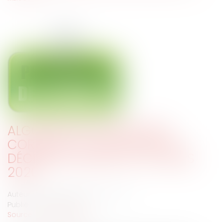
ALGORITHME ET PRÉJUDICE
CORPOREL : PUBLICATION DU
DÉCRET DATAJUST DU 27 MARS
2020
Auteur : FILIPPI-CODACCIONI Aurélie
Publié le :
31/03/2020
Source :
www.eurojuris.fr