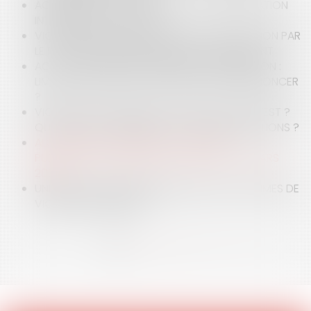
ACCIDENTS DE LA CIRCULATION ET INDEMNISATION
INTÉGRALE DES VICTIMES
VIOLENCES FAITES AUX FEMMES : LA PROTECTION PAR
LE PORT D’UN BRACELET ANTI-RAPPROCHEMENT
ACCUSATION DE HARCÈLEMENT ET DIFFAMATION :
LIMITES SALUTAIRES À L’AUTORISATION DE DÉNONCER
?
VIOLENCES CONJUGALES : QU’EST-CE QUE C’EST ?
QUEL CYCLE ? QUEL IMPACT ? QUELLES SANCTIONS ?
ALGORITHME ET PRÉJUDICE CORPOREL :
PUBLICATION DU DÉCRET DATAJUST DU 27 MARS
2020
UNE PROTECTION RENFORCÉE POUR LES VICTIMES DE
VIOLENCES FAMILIALES
<<
<
1
2
3
4
5
>
>>