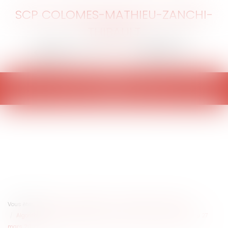
SCP COLOMES-MATHIEU-ZANCHI-
THIBAULT
Ouvrir
le
menu
Vous êtes ici :
Accueil
Particuliers
Civil / Pénal
Victimes
Algorithme et préjudice corporel : publication du décret DATAJUST du 27
mars 2020