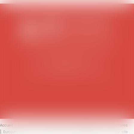
SCP COLOMES-MATHIEU-ZANCHI-THIBAULT
38 rue Jaillant Deschaînets
10000 TROYES
Tél : 03 25 73 29 46
-
Fax : 03 25 73 70 25
Accueil
Le cabinet
L'équipe
Compétences
Honoraires
Eurojuris
Actus
Contact
Mentions légales
Plan du site