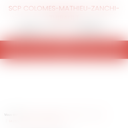
SCP COLOMES-MATHIEU-ZANCHI-
THIBAULT
Ouvrir
le
menu
Vous êtes ici :
Accueil
Particuliers
Civil / Pénal
Victimes
Le choc émotif constitutif de violence