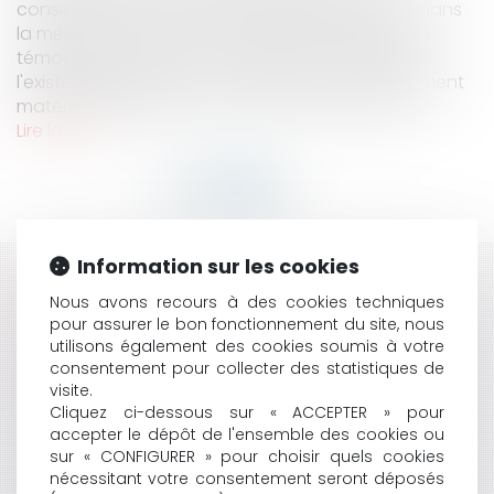
considérant que l'infraction n'était pas établie dans
la mesure où aucune constatation médicale ou
témoignage direct ne permettait de corroborer
l'existence de celles-ci. 1) Le choc émotif, un élément
matériel de l'infraction de violence En l'espèce,...
Lire la suite
Information sur les cookies
HISTORIQUE
Nous avons recours à des cookies techniques
pour assurer le bon fonctionnement du site, nous
VIOLENCES AU SEIN DE LA FAMILLE : LES APPORTS DE
utilisons également des cookies soumis à votre
LA LOI DU 28 DÉCEMBRE 2019
consentement pour collecter des statistiques de
LE CHOC ÉMOTIF CONSTITUTIF DE VIOLENCE
visite.
RESPONSABILITÉ DES PROPRIÉTAIRES DE CHIENS À
Cliquez ci-dessous sur « ACCEPTER » pour
L’ORIGINE D’UN ACCIDENT EN L’ABSENCE DE
accepter le dépôt de l'ensemble des cookies ou
CONTACT AVEC LA VICTIME
sur « CONFIGURER » pour choisir quels cookies
LA LOI SUR LES VIOLENCES SEXISTES ET SEXUELLES :
nécessitant votre consentement seront déposés