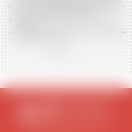
FÉVRIER 2016 COMPLÈTE LES DROITS DES VICTIMES
LUTTE CONTRE LES DISCRIMINATIONS: LANCEMENT DU
SITE STOP-DISCRIMINATION.GOUV.FR
HARCÈLEMENT MORAL ET COMPORTEMENT DE LA
VICTIME
RENFORCEMENT DE LA PROTECTION DES PERSONNES
ET DE LA DIGNITÉ HUMAINE
<<
<
1
2
3
4
5
>
>>