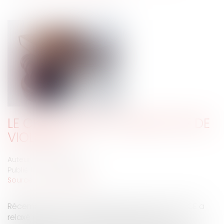
LE CHOC ÉMOTIF CONSTITUTIF DE
VIOLENCE
Auteur : LARCHÉ Sandra
Publié le :
27/09/2019
Source :
www.eurojuris.fr
Récemment, la Cour d'Appel de FORT-DE-FRANCE a
relaxé un prévenu de faits de violences en