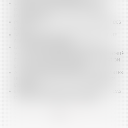
CONTESTATION D’UNE SAISIE IMMOBILIÈRE ET
DEMANDE D’ATTRIBUTION PAR LES CRÉANCIERS
HYPOTHÉCAIRES
PRESCRIPTION DE L'ACTION EN RECOUVREMENT DES
DÉPENS
SAISIE IMMOBILIÈRE : FRAIS DE POURSUITE ET VENTE
FORCÉE DU BIEN IMMOBILIER
LA CADUCITÉ DU COMMANDEMENT DE PAYER
VALANT SAISIE IMMOBILIÈRE N’ATTEINT PAS L’AUTORITÉ
DE LA CHOSE JUGÉE DU JUGEMENT D’ORIENTATION
EN VENTE FORCÉE DEVENU DÉFINITIF
A QUEL MOMENT L'HUISSIER PEUT-IL ENTRER DANS LES
LIEUX DANS LE CADRE DE LA SAISIE IMMOBILIÈRE DE
L'IMMEUBLE ?
EXPLOITANT AGRICOLE : DÉLAIS DE PAIEMENT EN CAS
DE DIFFICULTÉS FINANCIÈRES PASSAGÈRES
<<
<
1
2
3
4
5
6
>
>>