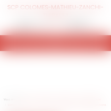
SCP COLOMES-MATHIEU-ZANCHI-
THIBAULT
Ouvrir
le
menu
Vous êtes ici :
Accueil
Entreprises
Contentieux
Voies d'exécution
L'office du juge dans le cadre de la procédure de saisie des rémunérations