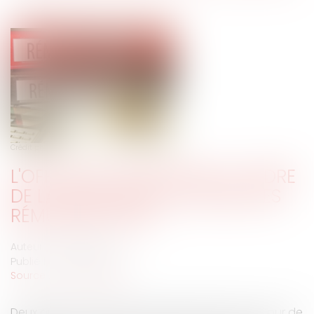
Crédit photo : © fotodo-fotolia.com
L'OFFICE DU JUGE DANS LE CADRE
DE LA PROCÉDURE DE SAISIE DES
RÉMUNÉRATIONS
Auteur : LARCHÉ Sandra
Publié le :
02/05/2019
Source :
www.eurojuris.fr
Deux arrêts ont récemment été rendus par la Cour de