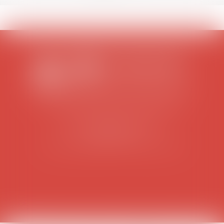
SCP COLOMES-MATHIEU-ZANCHI-THIBAULT
38 rue Jaillant Deschaînets
10000 TROYES
Tél : 03 25 73 29 46
-
Fax : 03 25 73 70 25