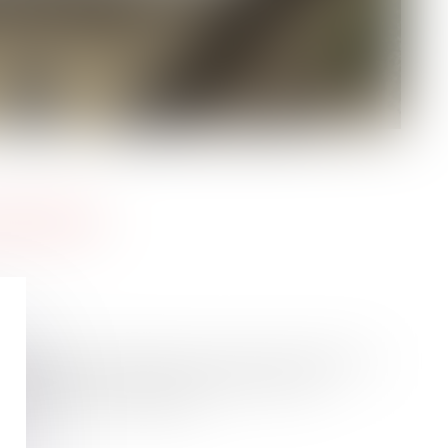
IRRÉFRAGABLE DE SOUMISSION AU DROIT DU PAYS
FS À LA CHARGE DU BAILLEUR