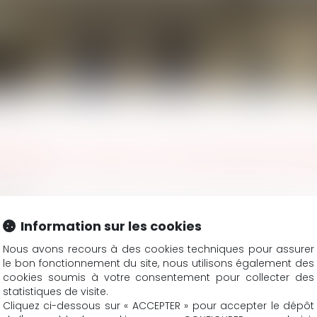
 SOLDE DU MARCHÉ DE TRAVAUX
RIEURS À LA SUSPENSION DU CONTRAT
U DÉCÈS DU PRENEUR
PRÉJUDICE ÉCONOMIQUE ET DU DÉNIGREMENT
 : LE SILENCE DU CONTRAT ENTRAÎNE-T-IL UNE PRÉSOMPTION 
ECONNAÎT LE LIEN AVEC LE CANCER DU SEIN
BLIGATOIRE DU CONTRAT DE CONSTRUCTION
EN DISPONIBILITÉ D’OFFICE POUR RAISON DE SANTÉ
 L’OBLIGATION DE TRANSMISSION EFFECTIVE DES JUSTIFICATI
RIÉ QUI L’A RESPECTÉE PEUT OBTENIR RÉPARATION
MANDANTS
UBLIQUE TERRITORIALE : LA PÉRENNISATION
Information sur les cookies
RES SONT-ELLES TENUES ?
IT INFORMER LES PARTICIPANTS SUR LES ASSURANCES
Nous avons recours à des cookies techniques pour assurer
MÉDECIN TRAITANT D’UN SALARIÉ ?
le bon fonctionnement du site, nous utilisons également des
cookies soumis à votre consentement pour collecter des
statistiques de visite.
<<
<
1
2
3
4
5
6
7
...
>
>>
Cliquez ci-dessous sur « ACCEPTER » pour accepter le dépôt