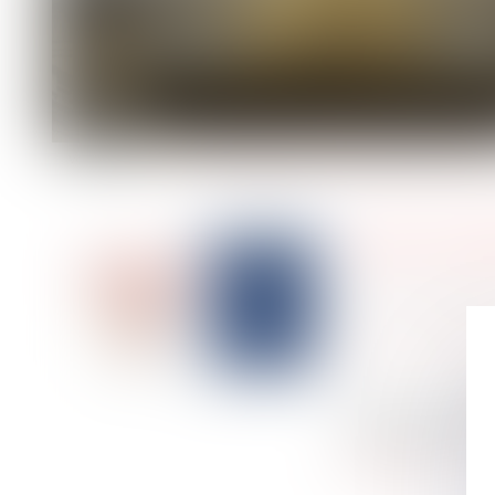
LA PRESCRIPTION DE L’ACTION EN PAIEMENT DU
MALADIE : INVOCABILITÉ DE MANQUEMENTS ANTÉ
BAIL RURAL : L’ATTRIBUTION DU DROIT AU BAIL A
CONCURRENCE DÉLOYALE : SUR LA PREUVE DU 
CONTRATS INTERNATIONAUX DE L’ÉTAT FRANÇAIS
D’EXÉCUTION ?
TRAVAIL DE NUIT : LA JUSTICE ADMINISTRATIVE R
CONTRÔLE DE PROPORTIONNALITÉ ET FORCE O
LICENCIEMENT D’UN FONCTIONNAIRE TERRITORIAL 
LES BAUX COMMERCIAUX ET CHARGES LOCATIVES :
CLAUSE DE NON-CONCURRENCE ILLICITE : LE SALA
AGENT IMMOBILIER : FAILLITE ET RECOURS DES 
RUPTURE CONVENTIONNELLE DANS LA FONCTION P
À L’IMPOSSIBLE, LES SOCIÉTÉS DE POMPES FUNÈB
MANIFESTATION SPORTIVE : L’ORGANISATEUR DO
L’EMPLOYEUR A-T-IL LE DROIT DE CONTACTER LE 