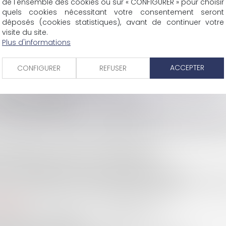
de l'ensemble des cookies ou sur « CONFIGURER » pour choisir
quels cookies nécessitant votre consentement seront
déposés (cookies statistiques), avant de continuer votre
visite du site.
Plus d'informations
SCP COLOMES-MATHIEU-ZANCHI-THIBAULT
ACCEPTER
CONFIGURER
REFUSER
38 rue Jaillant Deschaînets
10000 TROYES
Tél : 03 25 73 29 46
-
Fax : 03 25 73 70 25
Eurojuris
Actus
Contact
Mentions légales
Plan du site
Articl