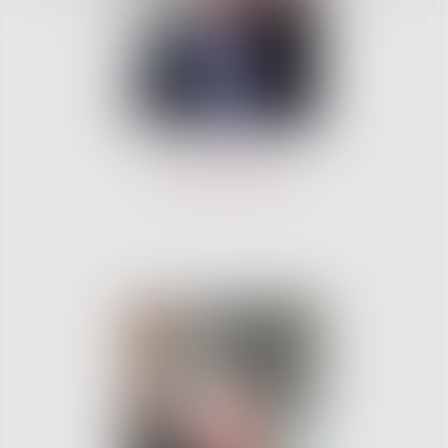
Mikael MATHIEU
avocat associé