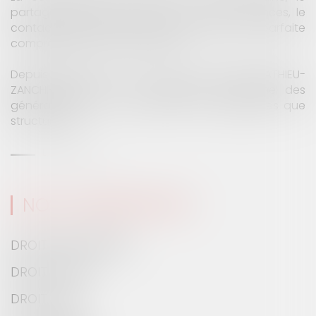
Depuis près de 80 ans, la SCP COLOMES-MATHIEU-
ZANCHI-THIBAULT a su s'adapter au rythme des
générations et des évolutions, tant législatives que
structurelles.
LIRE LA SUITE
NOS COMPÉTENCES
DROIT DES AFFAIRES
DROIT PUBLIC
DROIT CIVIL
DROIT PÉNAL
DROIT MÉDICAL