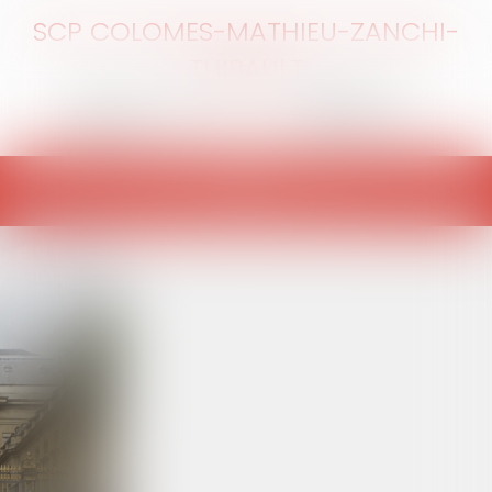
SCP COLOMES-MATHIEU-ZANCHI-
THIBAULT
Ouvrir
le
menu