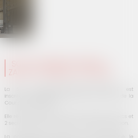
SCP COLOMES-MATHIEU-
ZANCHI-THIBAULT A TROYES
La SCP COLOMES-MATHIEU-ZANCHI-THIBAULT est
inscrite au Barreau de l'AUBE, dans le ressort de la
Cour d'Appel de REIMS.
Elle réunit aujourd'hui 5 avocats associés, 2 clercs et
2 secrétaires. qui travaillent en étroite collaboration.
La convivialité d'un cabinet à taille humaine, le
partage des experiences et des connaissances, le
contact direct avec le client permettent une parfaite
compréhension de vos besoins.