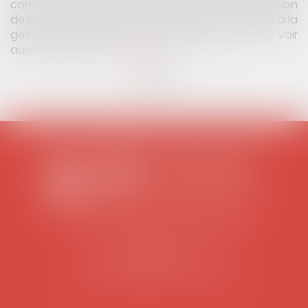
juridictions administratives ont clarifié les règles
applicables : elles reconnaissent aux gestionn...
Lire la
suite
SCP COLOMES-MATHIEU-ZANCHI-THIBAULT
38 rue Jaillant Deschaînets
10000 TROYES
Tél : 03 25 73 29 46
-
Fax : 03 25 73 70 25