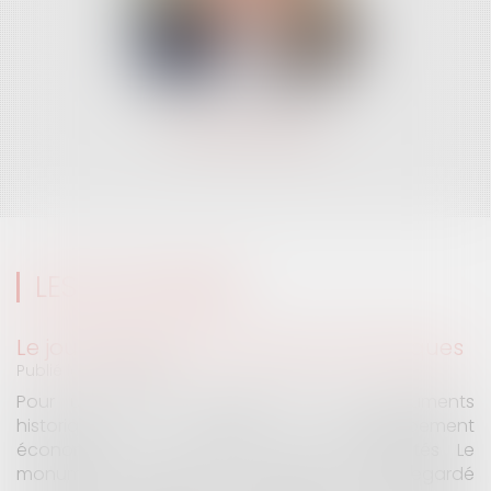
Charlotte THIBAULT
avocat associé
LES ACTUALITÉS
Cabines de plage : le juge admet des
redevances revalorisées, à condition de
les asseoir sur les « avantages procurés »
Publié le :
22/07/2026
Evocatrices des bains de mer, les cabanes de plage
sont également un beau sujet domanial. Installées
sur le domaine public, elles donnent lieu au paiement
d’une redevance d’occupation. Saisies par des
occupants contestant de fortes hausses, les