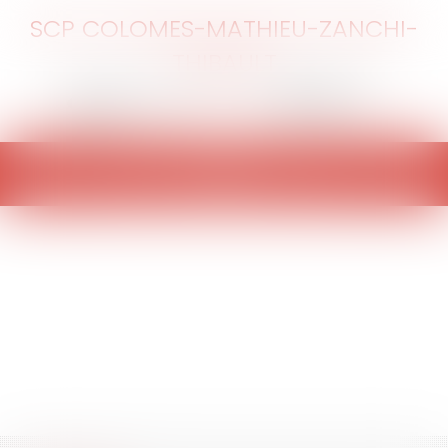
SCP COLOMES-MATHIEU-ZANCHI-
THIBAULT
Ouvrir
le
menu