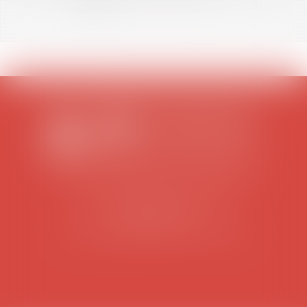
<<
<
1
2
3
4
5
6
7
...
>
>>
SCP COLOMES-MATHIEU-ZANCHI-THIBAULT
38 rue Jaillant Deschaînets
10000 TROYES
Tél : 03 25 73 29 46
-
Fax : 03 25 73 70 25