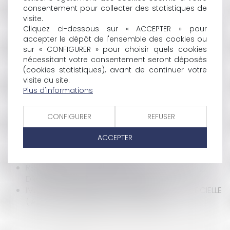
consentement pour collecter des statistiques de
MESURE D’ORGANISATION DU SERVICE ET NON
visite.
POUVOIR DE POLICE DU MAIRE
Cliquez ci-dessous sur « ACCEPTER » pour
BAIL COMMERCIAL : LE BAILLEUR DOIT-IL PROUVER LES
accepter le dépôt de l'ensemble des cookies ou
CHARGES MÊME SI LE LOCATAIRE NE LES A JAMAIS
sur « CONFIGURER » pour choisir quels cookies
CONTESTÉES ?
nécessitant votre consentement seront déposés
BAIL D'HABITATION : INDÉCENCE DU LOGEMENT ET
(cookies statistiques), avant de continuer votre
PRESCRIPTION DE L'ACTION EN INDEMNISATION ?
visite du site.
CANICULE : QUELS AMÉNAGEMENTS L'EMPLOYEUR
Plus d'informations
DOIT-IL METTRE EN PLACE ?
CLAUSE RÉSOLUTOIRE : FAUT-IL ÉNUMÉRER TOUTES
CONFIGURER
REFUSER
LES OBLIGATIONS DONT LA VIOLATION ENTRAÎNE LA
RÉSILIATION DU CONTRAT ?
ACCEPTER
LOCATION DE TYPE AIRBNB ET MODIFICATION DU
RÈGLEMENT DE COPROPRIÉTÉ
RÉSILIATION UNILATÉRALE DU MARCHÉ À FORFAIT,
DROIT SPÉCIAL ET DROIT COMMUN
IMAGES GÉNÉRÉES PAR UNE INTELLIGENCE ARTIFICIELLE
(IA): PEUT-ON LIBREMENT LES UTILISER ?