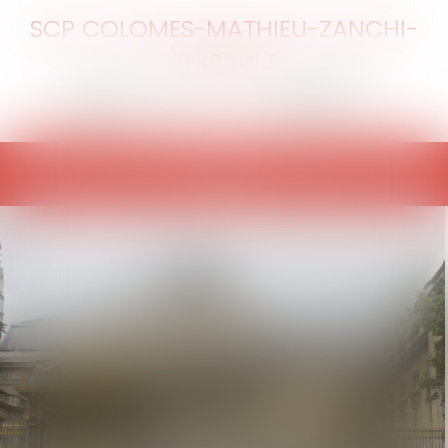
SCP COLOMES-MATHIEU-ZANCHI-
THIBAULT
Ouvrir
le
menu