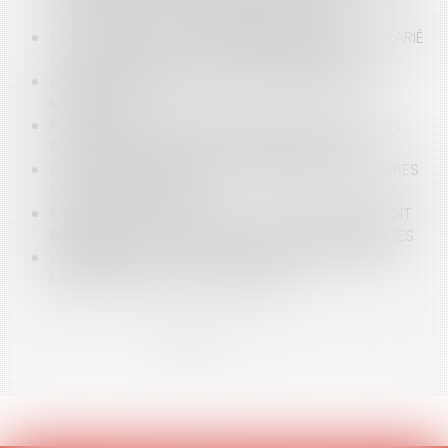
JUSTIFICATIFS À LA CHARGE DU BAILLEUR
CLAUSE DE NON-CONCURRENCE ILLICITE : LE SALARIÉ
QUI L’A RESPECTÉE PEUT OBTENIR RÉPARATION
AGENT IMMOBILIER : FAILLITE ET RECOURS DES
MANDANTS
RUPTURE CONVENTIONNELLE DANS LA FONCTION
PUBLIQUE TERRITORIALE : LA PÉRENNISATION
À L’IMPOSSIBLE, LES SOCIÉTÉS DE POMPES FUNÈBRES
SONT-ELLES TENUES ?
MANIFESTATION SPORTIVE : L’ORGANISATEUR DOIT
INFORMER LES PARTICIPANTS SUR LES ASSURANCES
L’EMPLOYEUR A-T-IL LE DROIT DE CONTACTER LE
MÉDECIN TRAITANT D’UN SALARIÉ ?
<<
<
1
2
3
4
5
6
7
...
>
>>