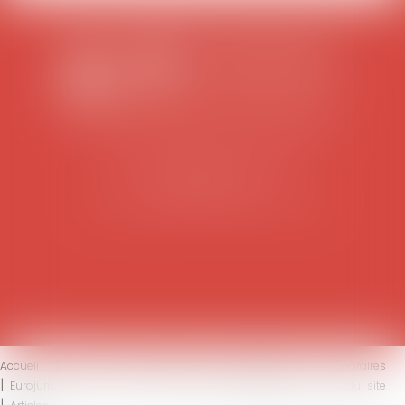
SCP COLOMES-MATHIEU-ZANCHI-THIBAULT
38 rue Jaillant Deschaînets
10000 TROYES
Tél : 03 25 73 29 46
-
Fax : 03 25 73 70 25
Accueil
Le cabinet
L'équipe
Compétences
Honoraires
Eurojuris
Actus
Contact
Mentions légales
Plan du site