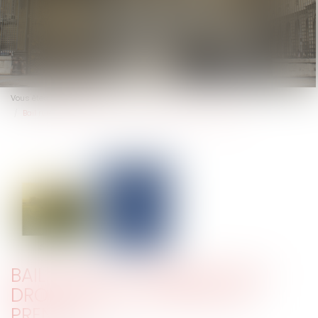
Vous êtes ici :
Actus
Bail rural : l’attribution du droit au bail au décès du preneur
BAIL RURAL : L’ATTRIBUTION DU
DROIT AU BAIL AU DÉCÈS DU
PRENEUR