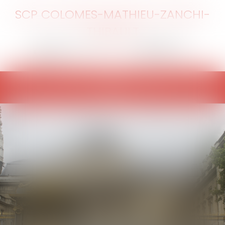
SCP COLOMES-MATHIEU-ZANCHI-
THIBAULT
Ouvrir
le
menu