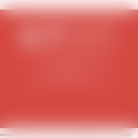
SCP COLOMES-MATHIEU-ZANCHI-THIBAULT
38 rue Jaillant Deschaînets
10000 TROYES
Tél : 03 25 73 29 46
-
Fax : 03 25 73 70 25
Accueil
Le cabinet
L'équipe
Compétences
Honoraires