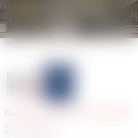
Vous êtes ici :
Actus
Clause de préciput et partage
CLAUSE DE PRÉCIPUT ET PARTAGE
Auteur : PROVANSAL Alain
Publié le :
30/10/2025