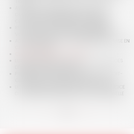
TRAJET
AVERTIR LES DISTRIBUTEURS D’UN RISQUE DE
CONTREFAÇON SANS DÉCISION DE JUSTICE
CONSTITUE UN DÉNIGREMENT COMMERCIAL
RÉSOLUTION POST-MORTEM DES FUNÉRAILLES :
VOLONTÉ DU DÉFUNT ET PERSONNE QUALIFIÉE
ACTION INDIVIDUELLE DU COPROPRIÉTAIRE ET MISE EN
CAUSE DU SYNDIC
CLAUSE DE PRÉCIPUT ET PARTAGE
LOUEURS EN MEUBLÉ : ATTENTION À LA PREUVE DES
DÉPENSES PROFESSIONNELLES !
PRESCRIPTION DE LA RESPONSABILITÉ DE L’EXPERT-
COMPTABLE : LE DÉLAI BUTOIR DE VINGT ANS
LICENCIEMENT DISCIPLINAIRE FONDÉ SUR L’EXERCICE
DE LA LIBERTÉ RELIGIEUSE DANS LA VIE PERSONNELLE
<<
<
...
5
6
7
8
9
10
11
...
>
>>