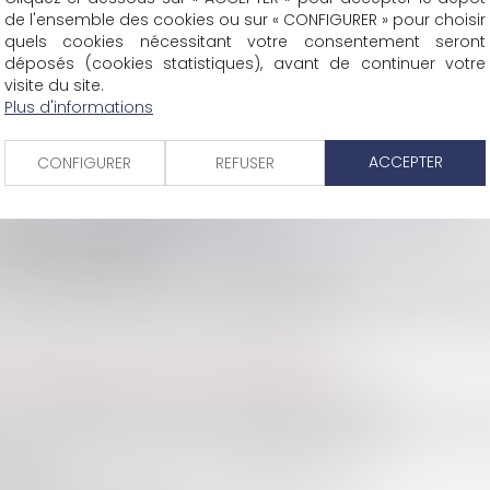
<<
<
1
2
3
4
5
6
7
...
>
>>
de l'ensemble des cookies ou sur « CONFIGURER » pour choisir
quels cookies nécessitant votre consentement seront
déposés (cookies statistiques), avant de continuer votre
visite du site.
Plus d'informations
SCP COLOMES-MATHIEU-ZANCHI-THIBAULT
ACCEPTER
CONFIGURER
REFUSER
38 rue Jaillant Deschaînets
10000 TROYES
Tél : 03 25 73 29 46
-
Fax : 03 25 73 70 25
Eurojuris
Actus
Contact
Mentions légales
Plan du site
Articl