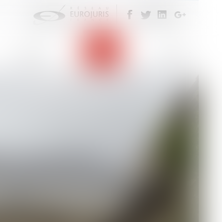
LIGATOIRE DU CONTRAT DE
Eurojuris
Actus
Contact
aire selon lequel le préjudice du maître de
victime, la jurisprudence considère que le
nce des désordres, doit répare...