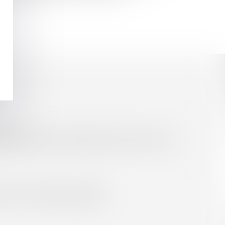
es
Septeo Digital & Services © 2016