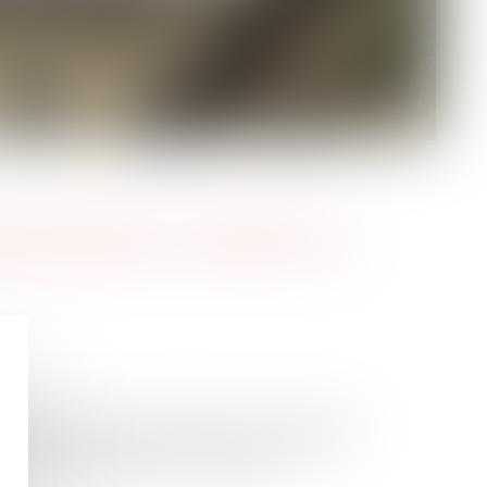
IRRÉFRAGABLE DE SOUMISSION AU DROIT DU PAYS
FS À LA CHARGE DU BAILLEUR