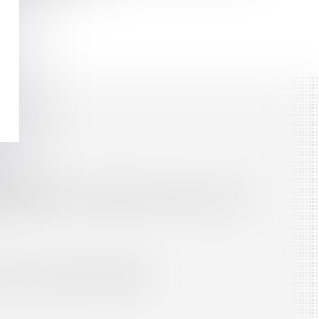
es
Septeo Digital & Services © 2016