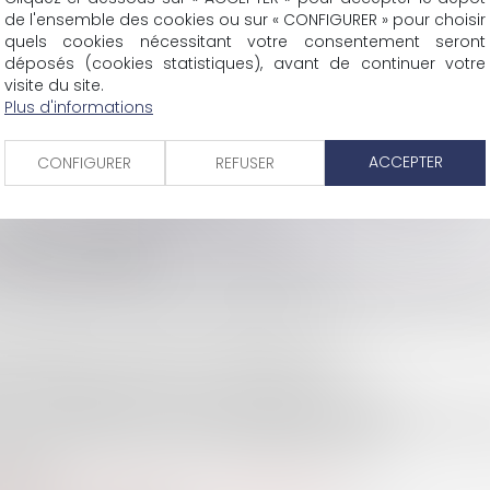
<<
<
1
2
3
4
5
6
7
...
>
>>
de l'ensemble des cookies ou sur « CONFIGURER » pour choisir
quels cookies nécessitant votre consentement seront
déposés (cookies statistiques), avant de continuer votre
visite du site.
Plus d'informations
SCP COLOMES-MATHIEU-ZANCHI-THIBAULT
ACCEPTER
CONFIGURER
REFUSER
38 rue Jaillant Deschaînets
10000 TROYES
Tél : 03 25 73 29 46
-
Fax : 03 25 73 70 25
Eurojuris
Actus
Contact
Mentions légales
Plan du site
Articl