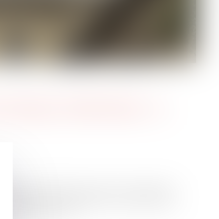
IRRÉFRAGABLE DE SOUMISSION AU DROIT DU PAYS
FS À LA CHARGE DU BAILLEUR