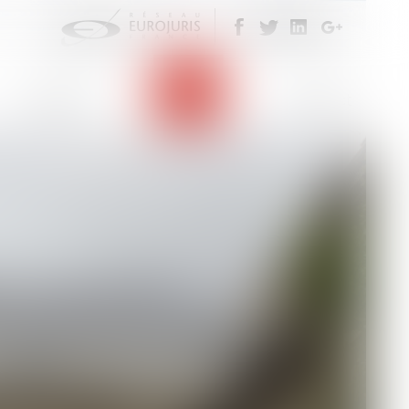
UBLIQUE TERRITORIALE : LA
Eurojuris
Actus
Contact
au 1er janvier 2026, la rupture conventionnelle
 finances du 19 février 2026 est venue pérenniser
ction publique (Art...