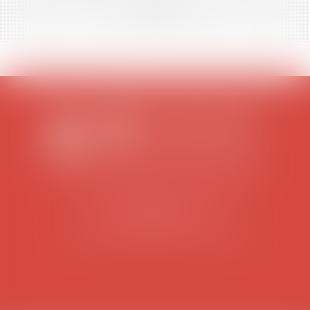
<<
<
...
2
3
4
5
6
7
8
...
>
>>
SCP COLOMES-MATHIEU-ZANCHI-THIBAULT
38 rue Jaillant Deschaînets
10000 TROYES
Tél : 03 25 73 29 46
-
Fax : 03 25 73 70 25