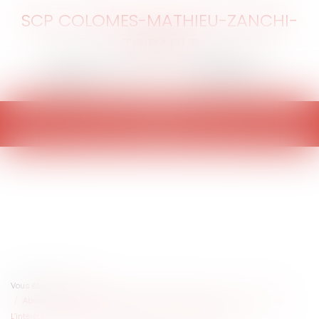
SCP COLOMES-MATHIEU-ZANCHI-
THIBAULT
Ouvrir
le
menu
Vous êtes ici :
Accueil
Abandon de famille et organisation frauduleuse de son insolvabilité :
L’intérêt d’exécuter sa créance à l’encontre des complices ?