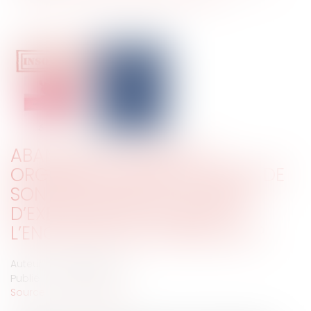
ABANDON DE FAMILLE ET
ORGANISATION FRAUDULEUSE DE
SON INSOLVABILITÉ : L’INTÉRÊT
D’EXÉCUTER SA CRÉANCE À
L’ENCONTRE DES COMPLICES ?
Auteur : ZECCHINI Pascal
Publié le :
10/02/2026
Source :
www.eurojuris.fr