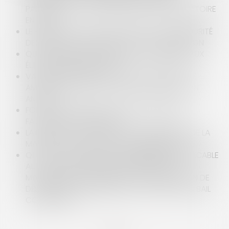
PASSAGE À LA CONTRACTUALISATION OBLIGATOIRE
EN 2026
LE BAILLEUR FACE AU MUR DU TEMPS : L’ANTÉRIORITÉ
DES LOYERS COMME OBSTACLE À LA RÉSILIATION
QUELLES SONT LES CONDITIONS D'ÉLIGIBILITÉ AUX
ÉLECTIONS MUNICIPALES ?
VALEUR PROBANTE D’UN RAPPORT D’EXPERTISE
AMIABLE, LA COUR DE CASSATION PRÉCISE SON
ANALYSE
FONCTION PUBLIQUE : DE NOUVELLES RÈGLES
FACILITENT LA DISPONIBILITÉ
LA MARQUE QUI A TROP PLU : LA DÉCHÉANCE DE LA
MARQUE CITY STADE POUR DÉGÉNÉRESCENCE
QUEL EST LE RÉGIME DE LA PRESCRIPTION APPLICABLE
AUX ACTIONS DU PRENEUR FONDÉES SUR LE
MANQUEMENT DU BAILLEUR À SON OBLIGATION DE
DÉLIVRANCE CONFORME DANS LE CADRE D’UN BAIL
COMMERCIAL ?