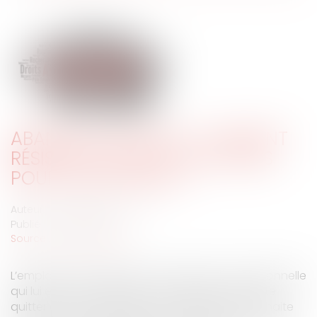
ABANDON DE POSTE : COMMENT
RÉSISTER ? QUELLES SOLUTIONS
POUR L'EMPLOYEUR ?
Auteur : VACCARO François
Publié le :
01/10/2021
Source :
www.eurojuris.fr
L’employeur, s’il s’oppose à la rupture conventionnelle
qui lui est demandée par un salarié qui souhaite
quitter de son propre gré son emploi mais souhaite