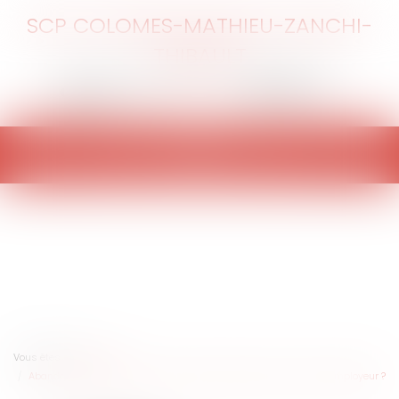
SCP COLOMES-MATHIEU-ZANCHI-
THIBAULT
Ouvrir
le
menu
Vous êtes ici :
Accueil
Abandon de poste : comment résister ? quelles solutions pour l'employeur ?