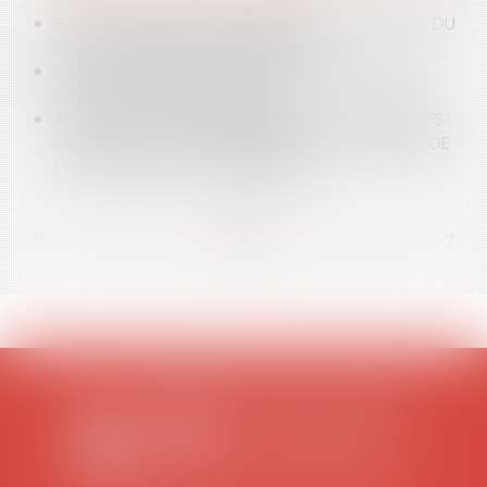
BAIL COMMERCIAL : INDEMNISATION DE LA PERTE DU
DROIT AU MAINTIEN DANS LES LIEUX
SIGNATURE DU 1ER ACCORD SUR LE TÉLÉTRAVAIL
DANS LA FONCTION PUBLIQUE
ABUS DE POSITION DOMINANTE ET PRIX EXCESSIFS :
LA COUR DE CASSATION INVALIDE LA DOCTRINE DE
L’AUTORITÉ DE LA CONCURRENCE
<<
<
...
62
63
64
65
66
67
68
...
>
>>