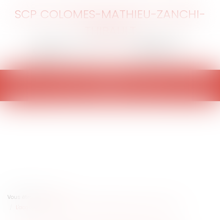
SCP COLOMES-MATHIEU-ZANCHI-
THIBAULT
Ouvrir
le
menu
Vous êtes ici :
Accueil
L'acquéreur indemnisé d'un préjudice doit payer le solde du prix