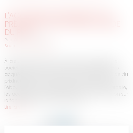
L'ACQUÉREUR INDEMNISÉ D'UN
PRÉJUDICE DOIT PAYER LE SOLDE
DU PRIX
Publié le :
13/02/2008
Source :
www.eurojuris.fr
À la suite de la vente d'un terrain constructible, la
société venderesse, une SCI, avait fait délivrer aux
acquéreurs un commandement de payer le solde du
prix.Indépendance des actionsToutefois, après
l'éboulement de la falaise située en fond de parcelle,
les acquéreurs avaient sollicité une indemnisation sur
le fondement du dol.Par arrêts irrév...
Lire la suite