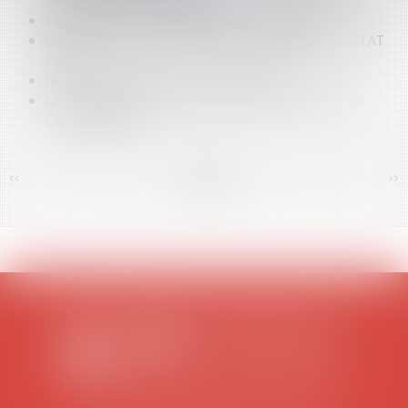
VENTE DU CHAT PERSAN
DEMANDE DE VENTE AMIABLE ET EXPERTISE
UN FŒTUS NÉ SANS VIE PEUT ÊTRE DÉCLARÉ À L'ÉTAT
CIVIL
DES SD AUX SCOT, DES POS AUX PLU
LA NOUVELLE LOI POUR LE DÉVELOPPEMENT DE LA
CONCURRENCE
<<
<
...
366
367
368
369
370
371
372
...
>
>>